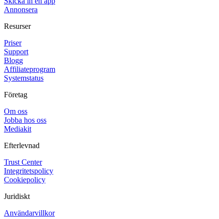
Skicka in en app
Annonsera
Resurser
Priser
Support
Blogg
Affiliateprogram
Systemstatus
Företag
Om oss
Jobba hos oss
Mediakit
Efterlevnad
Trust Center
Integritetspolicy
Cookiepolicy
Juridiskt
Användarvillkor