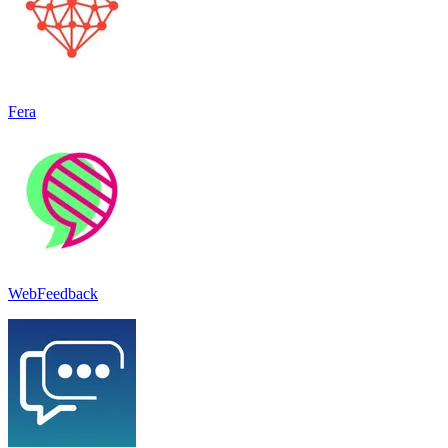
Fera
WebFeedback