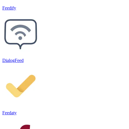
Feedify
DialogFeed
Feedaty