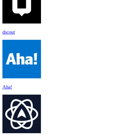
dscout
Aha!