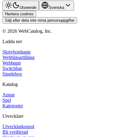
Utseende
Svenska
Hantera cookies
Sälj eller dela inte mina personuppgifter
©
2026
WebCatalog, Inc.
Ladda ner
Skrivbordsapp
Webbläsartillägg
Webbapp
Switchbar
Singlebox
Katalog
Appar
Spel
Kategorier
Utvecklare
Utvecklarkonsol
Bli verifierad