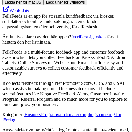
Ladda ner för macOS
Ladda ner för Windows
Webbplats
FellaFeeds är en app för att samla kundfeedback via kiosker,
surfplattor och online-undersökningar. Den erbjuder
anpassningsbara enkäter och verktyg för affärsbeslut.
Är du utvecklaren av den här appen?
Verifiera ägarskap
för att
hantera den här listningen.
FellaFeeds is a multi-feature feedback app and customer feedback
system which lets you collect feedback on Kiosks, iPad & Android
Tablets, Online Surveys on Website and Email. It offers easy and
customizable surveys to collect customer feedback efficiently and
effectively.
It collects feedback through Net Promoter Score, CRS, and CSAT
which assists in making crucial business decisions. It includes
several features like Negative Feedback Alerts, Customer Loyalty
Program, Referral Program and so much more for you to explore to
build and grow your business.
Kategorier
:
Business
Programvara för återkopplingshantering för
företag
Ansvarsfriskrivning: WebCatalog är inte anslutet till, associerat med,