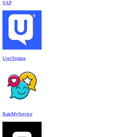
SAP
UserTesting
RateMyService