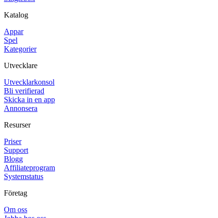
Katalog
Appar
Spel
Kategorier
Utvecklare
Utvecklarkonsol
Bli verifierad
Skicka in en app
Annonsera
Resurser
Priser
Support
Blogg
Affiliateprogram
Systemstatus
Företag
Om oss