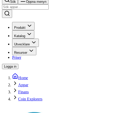
Sök
Öppna menyn
Produkt
Katalog
Utvecklare
Resurser
Priser
Logga in
Home
Appar
Finans
Coin Explorers