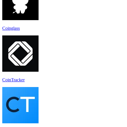
Coinglass
CoinTracker