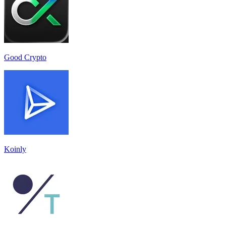
Good Crypto
Koinly