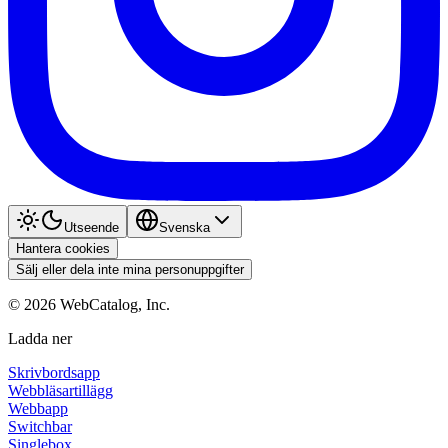
Utseende
Svenska
Hantera cookies
Sälj eller dela inte mina personuppgifter
©
2026
WebCatalog, Inc.
Ladda ner
Skrivbordsapp
Webbläsartillägg
Webbapp
Switchbar
Singlebox