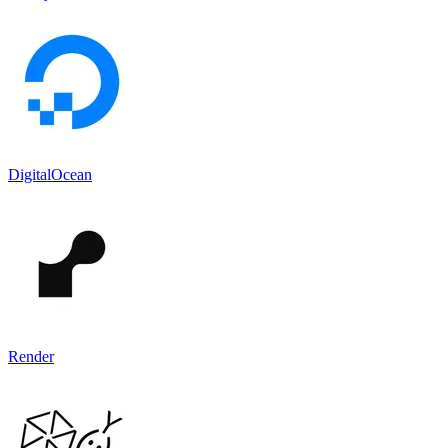
DigitalOcean
Render