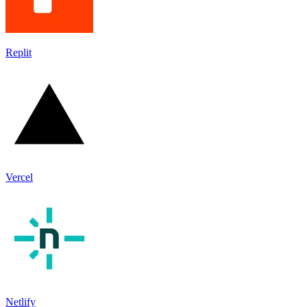
Replit
Vercel
Netlify