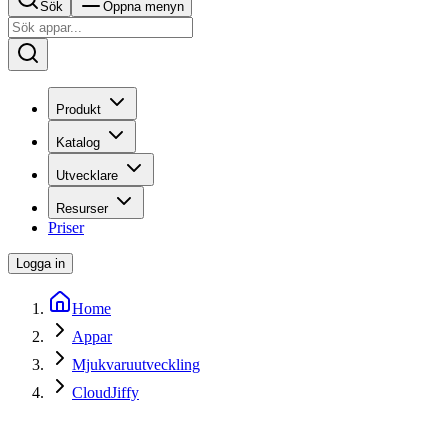
Sök
Öppna menyn
Produkt
Katalog
Utvecklare
Resurser
Priser
Logga in
Home
Appar
Mjukvaruutveckling
CloudJiffy