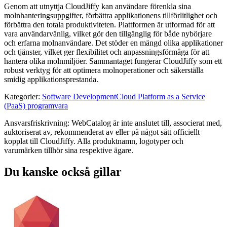
Genom att utnyttja CloudJiffy kan användare förenkla sina
molnhanteringsuppgifter, förbättra applikationens tillförlitlighet och
förbättra den totala produktiviteten. Plattformen är utformad för att
vara användarvänlig, vilket gör den tillgänglig för både nybörjare
och erfarna molnanvändare. Det stöder en mängd olika applikationer
och tjänster, vilket ger flexibilitet och anpassningsförmåga för att
hantera olika molnmiljöer. Sammantaget fungerar CloudJiffy som ett
robust verktyg för att optimera molnoperationer och säkerställa
smidig applikationsprestanda.
Kategorier
:
Software Development
Cloud Platform as a Service
(PaaS) programvara
Ansvarsfriskrivning: WebCatalog är inte anslutet till, associerat med,
auktoriserat av, rekommenderat av eller på något sätt officiellt
kopplat till CloudJiffy. Alla produktnamn, logotyper och
varumärken tillhör sina respektive ägare.
Du kanske också gillar