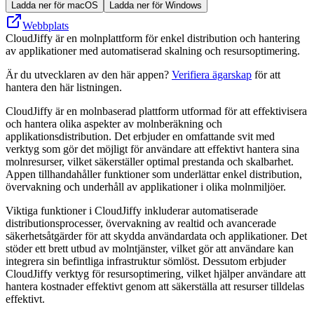
Ladda ner för macOS
Ladda ner för Windows
Webbplats
CloudJiffy är en molnplattform för enkel distribution och hantering
av applikationer med automatiserad skalning och resursoptimering.
Är du utvecklaren av den här appen?
Verifiera ägarskap
för att
hantera den här listningen.
CloudJiffy är en molnbaserad plattform utformad för att effektivisera
och hantera olika aspekter av molnberäkning och
applikationsdistribution. Det erbjuder en omfattande svit med
verktyg som gör det möjligt för användare att effektivt hantera sina
molnresurser, vilket säkerställer optimal prestanda och skalbarhet.
Appen tillhandahåller funktioner som underlättar enkel distribution,
övervakning och underhåll av applikationer i olika molnmiljöer.
Viktiga funktioner i CloudJiffy inkluderar automatiserade
distributionsprocesser, övervakning av realtid och avancerade
säkerhetsåtgärder för att skydda användardata och applikationer. Det
stöder ett brett utbud av molntjänster, vilket gör att användare kan
integrera sin befintliga infrastruktur sömlöst. Dessutom erbjuder
CloudJiffy verktyg för resursoptimering, vilket hjälper användare att
hantera kostnader effektivt genom att säkerställa att resurser tilldelas
effektivt.