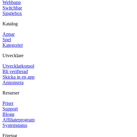
Webbapp
Switchbar
Singlebox
Katalog
Appar
Spel
Kategorier
Utvecklare
Utvecklarkonsol
Bli verifierad
Skicka in en app
Annonsera
Resurser
Priser
Support
Blogg
Affiliateprogram
Systemstatus
Företag