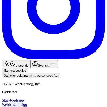
Utseende
Svenska
Hantera cookies
Sälj eller dela inte mina personuppgifter
©
2026
WebCatalog, Inc.
Ladda ner
Skrivbordsapp
Webbläsartillägg