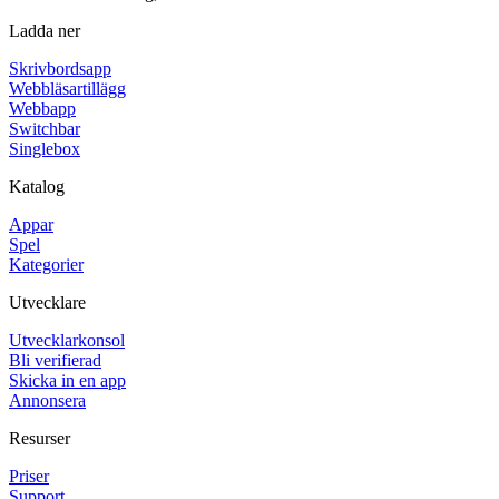
Ladda ner
Skrivbordsapp
Webbläsartillägg
Webbapp
Switchbar
Singlebox
Katalog
Appar
Spel
Kategorier
Utvecklare
Utvecklarkonsol
Bli verifierad
Skicka in en app
Annonsera
Resurser
Priser
Support