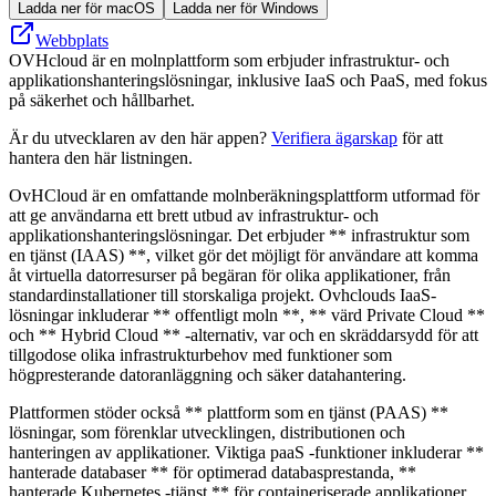
Ladda ner för macOS
Ladda ner för Windows
Webbplats
OVHcloud är en molnplattform som erbjuder infrastruktur- och
applikationshanteringslösningar, inklusive IaaS och PaaS, med fokus
på säkerhet och hållbarhet.
Är du utvecklaren av den här appen?
Verifiera ägarskap
för att
hantera den här listningen.
OvHCloud är en omfattande molnberäkningsplattform utformad för
att ge användarna ett brett utbud av infrastruktur- och
applikationshanteringslösningar. Det erbjuder ** infrastruktur som
en tjänst (IAAS) **, vilket gör det möjligt för användare att komma
åt virtuella datorresurser på begäran för olika applikationer, från
standardinstallationer till storskaliga projekt. Ovhclouds IaaS-
lösningar inkluderar ** offentligt moln **, ** värd Private Cloud **
och ** Hybrid Cloud ** -alternativ, var och en skräddarsydd för att
tillgodose olika infrastrukturbehov med funktioner som
högpresterande datoranläggning och säker datahantering.
Plattformen stöder också ** plattform som en tjänst (PAAS) **
lösningar, som förenklar utvecklingen, distributionen och
hanteringen av applikationer. Viktiga paaS -funktioner inkluderar **
hanterade databaser ** för optimerad databasprestanda, **
hanterade Kubernetes -tjänst ** för containeriserade applikationer