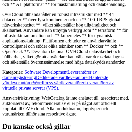
och ** AI -plattformar ** för maskininlärning och databehandling.
OvHCloud tillhandahåller en robust infrastruktur med ** 44
datacenter ** över fyra kontinenter och en ** 100 TBPS global
nätverkskapacitet **, vilket säkerställer hög tillgänglighet och
skalbarhet. Användare kan utnyttja verktyg som ** terraform ** för
infrastrukturautomation och ** kubernetes ** för dynamisk
applikationsskalning. Plattformen erbjuder en användarvänlig
kontrollpanel och stöder olika tekniker som ** Docker ** och **
OpenStack **. Dessutom betonar OVHCloud datasäkerhet och
hållbarhet, vilket gör att användare kan välja var deras data lagras
och säkerställa överensstämmelse med höga dataskyddsstandarder.
Kategorier
:
Software Development
Leverantörer av
domänregistrering
Dedikerade värdleverantörer
Hanterade
värdleverantörer
WordPress värdleverantörer
Leverantörer av
virtuella privata servrar (VPS).
Ansvarsfriskrivning: WebCatalog är inte anslutet till, associerat med,
auktoriserat av, rekommenderat av eller på något sätt officiellt
kopplat till OVHcloud. Alla produktnamn, logotyper och
varumärken tillhör sina respektive ägare.
Du kanske också gillar