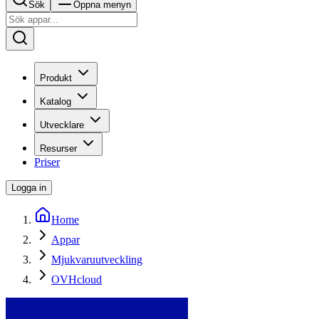
Sök
Öppna menyn
Produkt
Katalog
Utvecklare
Resurser
Priser
Logga in
Home
Appar
Mjukvaruutveckling
OVHcloud