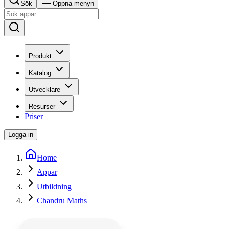
Sök
Öppna menyn
Produkt
Katalog
Utvecklare
Resurser
Priser
Logga in
Home
Appar
Utbildning
Chandru Maths