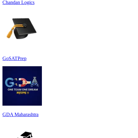
Chandan Logics
GoSATPrep
GDA Maharashtra