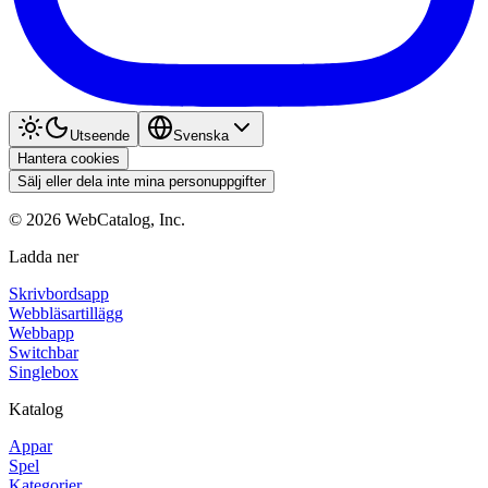
Utseende
Svenska
Hantera cookies
Sälj eller dela inte mina personuppgifter
©
2026
WebCatalog, Inc.
Ladda ner
Skrivbordsapp
Webbläsartillägg
Webbapp
Switchbar
Singlebox
Katalog
Appar
Spel
Kategorier