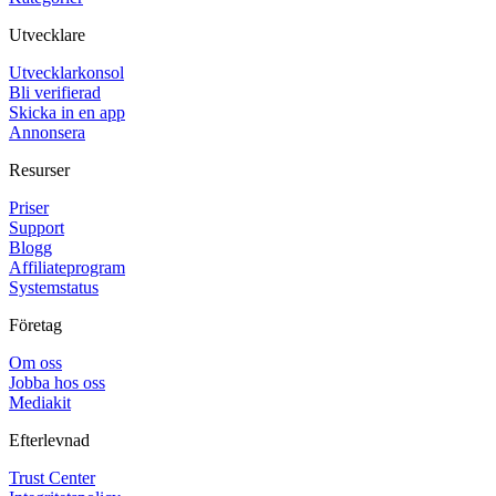
Utvecklare
Utvecklarkonsol
Bli verifierad
Skicka in en app
Annonsera
Resurser
Priser
Support
Blogg
Affiliateprogram
Systemstatus
Företag
Om oss
Jobba hos oss
Mediakit
Efterlevnad
Trust Center