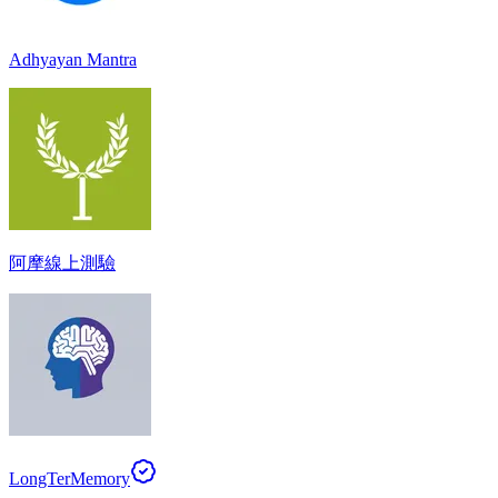
Adhyayan Mantra
阿摩線上測驗
LongTerMemory