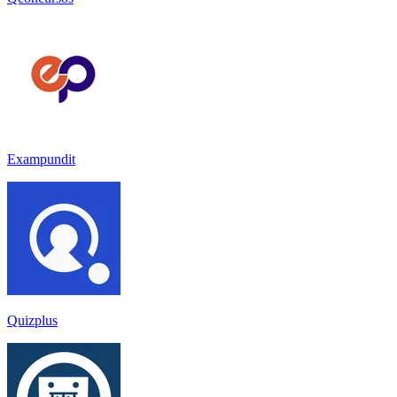
Exampundit
Quizplus