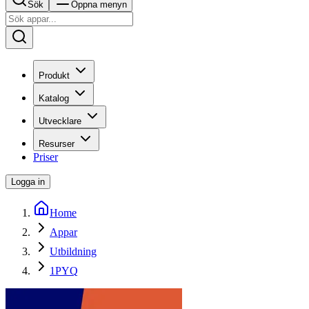
Sök
Öppna menyn
Produkt
Katalog
Utvecklare
Resurser
Priser
Logga in
Home
Appar
Utbildning
1PYQ