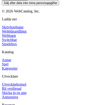
Sälj eller dela inte mina personuppgifter
©
2026
WebCatalog, Inc.
Ladda ner
Skrivbordsapp
Webbläsartillägg
Webbapp
Switchbar
Singlebox
Katalog
Appar
Spel
Kategorier
Utvecklare
Utvecklarkonsol
Bli verifierad
Skicka in en app
Annonsera
Resurser