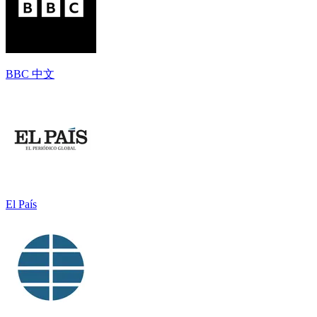
BBC 中文
El País