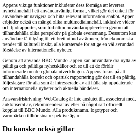
Appens viktiga funktioner inkluderar dess förmåga att leverera
nyhetsinnehåll i ett användarvänligt format, vilket gör det enkelt för
användare att navigera och hitta relevant information snabbt. Appen
erbjuder också en mängd olika multimediainnehåll, inklusive videor
och ljudrapporter, som förbättrar användarupplevelsen genom att
tillhandahålla olika perspektiv på globala evenemang. Dessutom kan
användare få tillgång till ett brett utbud av ämnen, från ekonomiska
trender till kulturell insikt, alla kuraterade för att ge en väl avrundad
förståelse av internationella nyheter.
Genom att använda BBC Mundo -appen kan användare dra nytta av
pålitliga och pålitliga nyhetskällor och se till att de förblir
informerade om den globala utvecklingen. Appens fokus på att
tillhandahålla korrekt och opartisk rapportering gör det till en pålitlig
följeslagare för alla som är intresserade av att hålla sig uppdaterade
om internationella nyheter och aktuella händelser.
Ansvarsfriskrivning: WebCatalog är inte anslutet till, associerat med,
auktoriserat av, rekommenderat av eller på något sätt officiellt
kopplat till BBC Mundo. Alla produktnamn, logotyper och
varumärken tillhör sina respektive ägare.
Du kanske också gillar