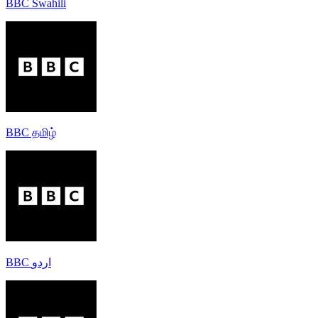
BBC Swahili
BBC தமிழ்
BBC اردو