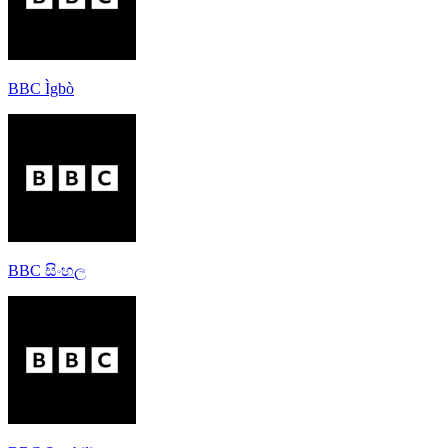
BBC Ìgbò
BBC සිංහල