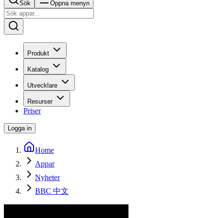
Sök
Öppna menyn
Produkt
Katalog
Utvecklare
Resurser
Priser
Logga in
Home
Appar
Nyheter
BBC 中文