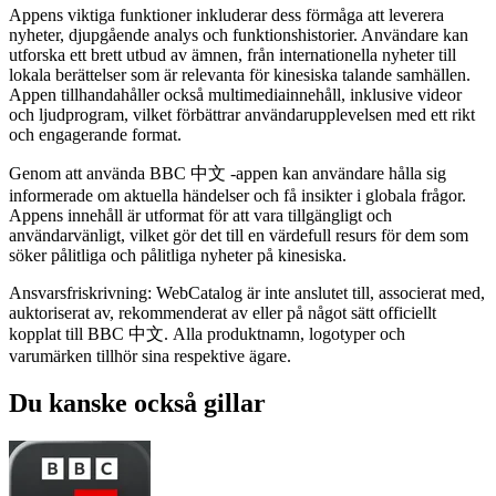
Appens viktiga funktioner inkluderar dess förmåga att leverera
nyheter, djupgående analys och funktionshistorier. Användare kan
utforska ett brett utbud av ämnen, från internationella nyheter till
lokala berättelser som är relevanta för kinesiska talande samhällen.
Appen tillhandahåller också multimediainnehåll, inklusive videor
och ljudprogram, vilket förbättrar användarupplevelsen med ett rikt
och engagerande format.
Genom att använda BBC 中文 -appen kan användare hålla sig
informerade om aktuella händelser och få insikter i globala frågor.
Appens innehåll är utformat för att vara tillgängligt och
användarvänligt, vilket gör det till en värdefull resurs för dem som
söker pålitliga och pålitliga nyheter på kinesiska.
Ansvarsfriskrivning: WebCatalog är inte anslutet till, associerat med,
auktoriserat av, rekommenderat av eller på något sätt officiellt
kopplat till BBC 中文. Alla produktnamn, logotyper och
varumärken tillhör sina respektive ägare.
Du kanske också gillar