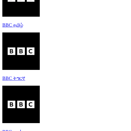
BBC தமிழ்
BBC ትግርኛ