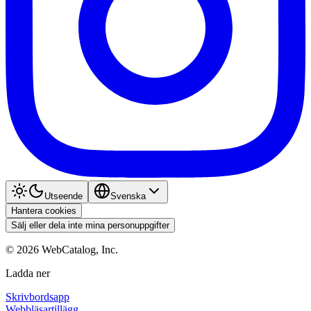
Utseende
Svenska
Hantera cookies
Sälj eller dela inte mina personuppgifter
©
2026
WebCatalog, Inc.
Ladda ner
Skrivbordsapp
Webbläsartillägg