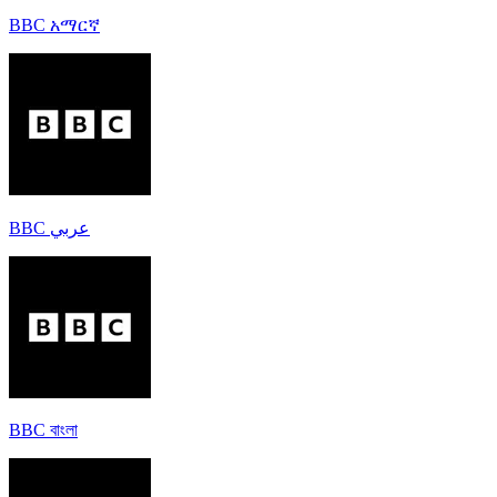
BBC አማርኛ
BBC عربي
BBC বাংলা