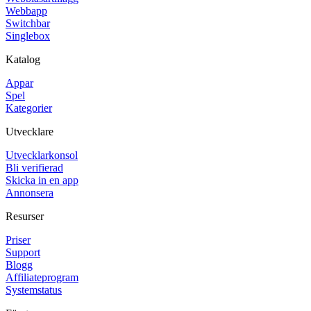
Webbapp
Switchbar
Singlebox
Katalog
Appar
Spel
Kategorier
Utvecklare
Utvecklarkonsol
Bli verifierad
Skicka in en app
Annonsera
Resurser
Priser
Support
Blogg
Affiliateprogram
Systemstatus