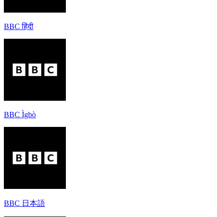
BBC हिंदी
BBC Ìgbò
BBC 日本語