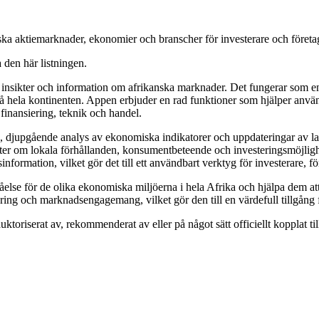
ska aktiemarknader, ekonomier och branscher för investerare och företa
a den här listningen.
nsikter och information om afrikanska marknader. Det fungerar som en v
hela kontinenten. Appen erbjuder en rad funktioner som hjälper använd
inansiering, teknik och handel.
ta, djupgående analys av ekonomiska indikatorer och uppdateringar av l
kter om lokala förhållanden, konsumentbeteende och investeringsmöjlighe
sinformation, vilket gör det till ett användbart verktyg för investerare,
åelse för de olika ekonomiska miljöerna i hela Afrika och hjälpa dem att
nering och marknadsengagemang, vilket gör den till en värdefull tillgång 
auktoriserat av, rekommenderat av eller på något sätt officiellt kopplat 