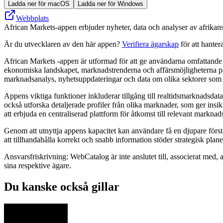
Ladda ner för macOS
Ladda ner för Windows
Webbplats
African Markets-appen erbjuder nyheter, data och analyser av afrikan
Är du utvecklaren av den här appen?
Verifiera ägarskap
för att hanter
African Markets -appen är utformad för att ge användarna omfattande i
ekonomiska landskapet, marknadstrenderna och affärsmöjligheterna på 
marknadsanalys, nyhetsuppdateringar och data om olika sektorer som f
Appens viktiga funktioner inkluderar tillgång till realtidsmarknadsda
också utforska detaljerade profiler från olika marknader, som ger insi
att erbjuda en centraliserad plattform för åtkomst till relevant marknad
Genom att utnyttja appens kapacitet kan användare få en djupare först
att tillhandahålla korrekt och snabb information stöder strategisk pla
Ansvarsfriskrivning: WebCatalog är inte anslutet till, associerat med, 
sina respektive ägare.
Du kanske också gillar