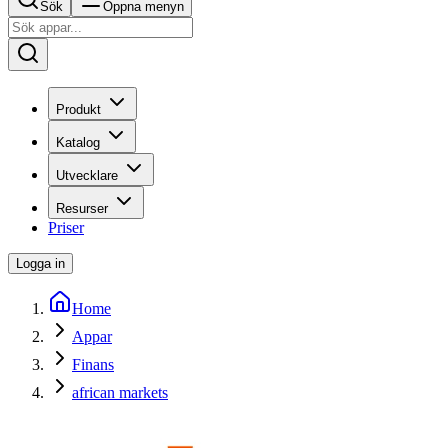
Sök
Öppna menyn
Produkt
Katalog
Utvecklare
Resurser
Priser
Logga in
Home
Appar
Finans
african markets