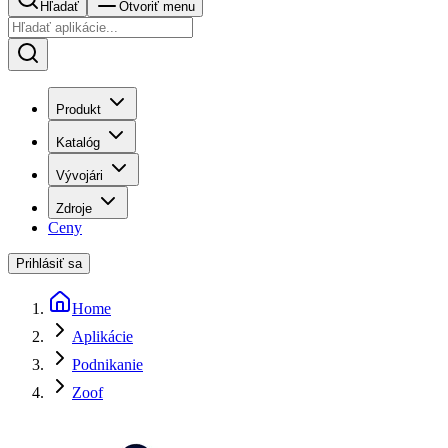
Hľadať
Otvoriť menu
Produkt
Katalóg
Vývojári
Zdroje
Ceny
Prihlásiť sa
Home
Aplikácie
Podnikanie
Zoof