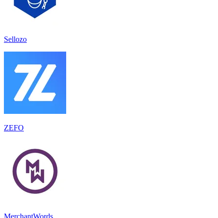
Sellozo
ZEFO
MerchantWords