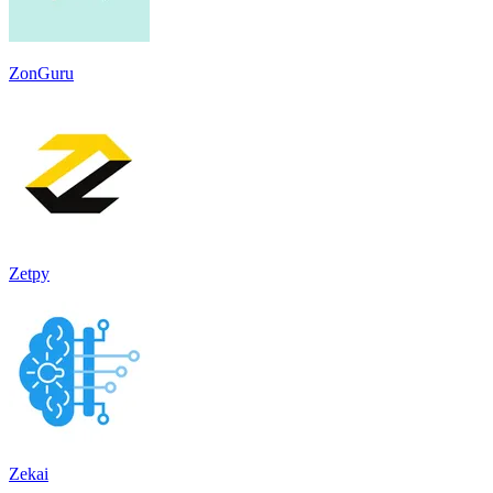
ZonGuru
Zetpy
Zekai