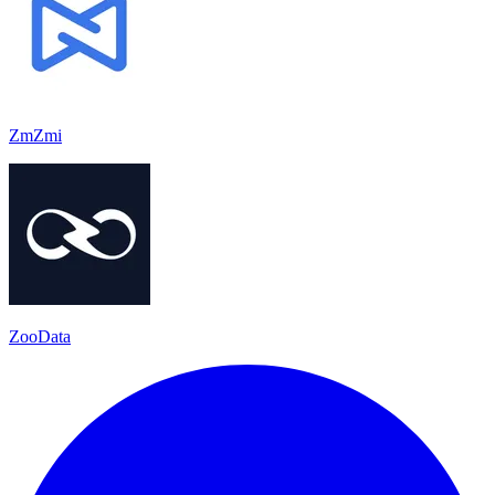
ZmZmi
ZooData