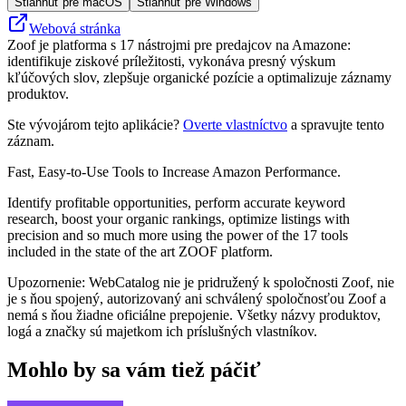
Stiahnuť pre macOS
Stiahnuť pre Windows
Webová stránka
Zoof je platforma s 17 nástrojmi pre predajcov na Amazone:
identifikuje ziskové príležitosti, vykonáva presný výskum
kľúčových slov, zlepšuje organické pozície a optimalizuje záznamy
produktov.
Ste vývojárom tejto aplikácie?
Overte vlastníctvo
a spravujte tento
záznam.
Fast, Easy-to-Use Tools to Increase Amazon Performance.
Identify profitable opportunities, perform accurate keyword
research, boost your organic rankings, optimize listings with
precision and so much more using the power of the 17 tools
included in the state of the art ZOOF platform.
Upozornenie: WebCatalog nie je pridružený k spoločnosti Zoof, nie
je s ňou spojený, autorizovaný ani schválený spoločnosťou Zoof a
nemá s ňou žiadne oficiálne prepojenie. Všetky názvy produktov,
logá a značky sú majetkom ich príslušných vlastníkov.
Mohlo by sa vám tiež páčiť