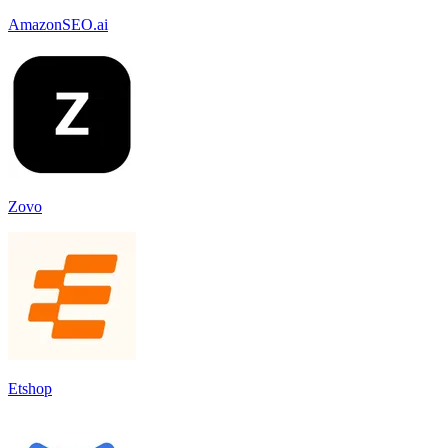
AmazonSEO.ai
Zovo
Etshop