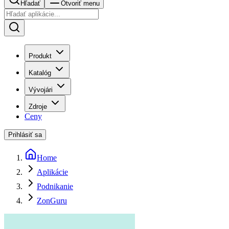
Hľadať
Otvoriť menu
Produkt
Katalóg
Vývojári
Zdroje
Ceny
Prihlásiť sa
Home
Aplikácie
Podnikanie
ZonGuru