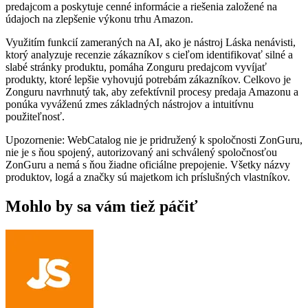
predajcom a poskytuje cenné informácie a riešenia založené na
údajoch na zlepšenie výkonu trhu Amazon.
Využitím funkcií zameraných na AI, ako je nástroj Láska nenávisti,
ktorý analyzuje recenzie zákazníkov s cieľom identifikovať silné a
slabé stránky produktu, pomáha Zonguru predajcom vyvíjať
produkty, ktoré lepšie vyhovujú potrebám zákazníkov. Celkovo je
Zonguru navrhnutý tak, aby zefektívnil procesy predaja Amazonu a
ponúka vyváženú zmes základných nástrojov a intuitívnu
použiteľnosť.
Upozornenie: WebCatalog nie je pridružený k spoločnosti ZonGuru,
nie je s ňou spojený, autorizovaný ani schválený spoločnosťou
ZonGuru a nemá s ňou žiadne oficiálne prepojenie. Všetky názvy
produktov, logá a značky sú majetkom ich príslušných vlastníkov.
Mohlo by sa vám tiež páčiť