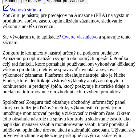
Stiahnuť pre macOS
Stiahnuť pre Windows
Webová stránka
ZonGuru je nástroj pre predajcov na Amazone (FBA) na výskum
produktov, správu zásob, optimalizáciu záznamov, sledovanie
výkonu a analýzu recenzií.
Ste vývojárom tejto aplikácie?
Overte vlastníctvo
a spravujte tento
záznam.
Zonguru je komplexný nástroj určený na podporu predajcov
Amazonu pri optimalizácii svojich obchodných operácií. Ponúka
celý rad funkcií, ktoré pomáhajú používateľom vykonávať dôkladný
výskum produktu, efektívne spravovať inventár a zvyšovať
výkonnosť záznamu. Platforma obsahuje nástroje, ako je Niche
Finder, ktoré identifikujú ziskové výklenky analýzou dopytu a
konkurencie, a predajný špión, ktorý poskytuje historické údaje o
predaji na informovanie o rozhodnutiach o výbere produktov.
Spoločnosť Zonguru tiež obsahuje obchodný informačný panel,
ktorý centralizuje kľúčové metriky výkonnosti, čo predajcom
umožňuje monitorovať predaj a ziskovosť v reálnom čase. Okrem
toho obsahuje nástroje na správu kontroly a sledovanie zásob, ako
napríklad manažér zásob a monitorovanie zásob, ktoré pomáhajú
udržiavať optimálne úrovne akcií a zabraňujú zásobám. Užívateľsky
prívetivé rozhranie aplikácie je prístupné novým aj skúseným