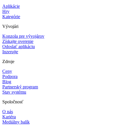
Aplikácie
Hry
Kategórie
Vývojári
Konzola pre vývojárov
Získajte overenie
Odoslať aplikáciu
Inzerujte
Zdroje
Ceny
Podpora
Blog
Partnerský program
Stav systému
Spoločnosť
O nás
Kariéra
Mediálny balík