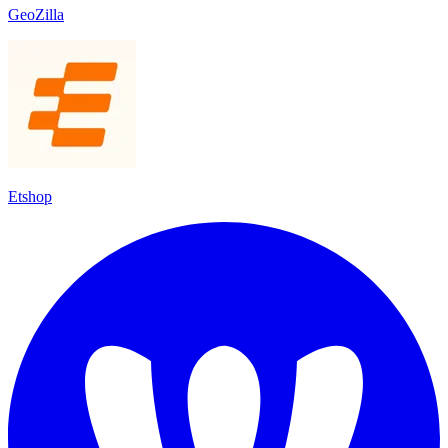
GeoZilla
Etshop