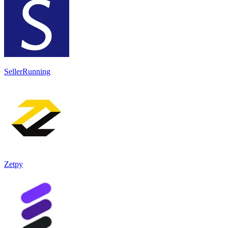
SellerRunning
Zetpy