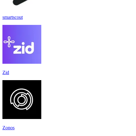
smartscout
Zid
Zonos