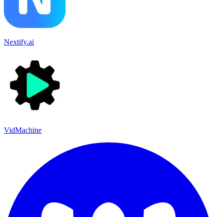
Nextify.ai
VidMachine