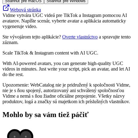
Stiahnuť pre macOS
Stiahnuť pre Windows
Webová stránka
Vidme vytvára UGC videá pre TikTok a Instagram pomocou AI
avatarov. Napíšte scenár, vyberte avatar a aplikácia automaticky
vygeneruje video.
Ste vývojárom tejto aplikácie?
Overte vlastníctvo
a spravujte tento
záznam.
Scale TikTok & Instagram content with AI UGC.
With AI-powered avatars, you can generate high-quality UGC
videos in minutes. Just write your script, pick an avatar, and let AI
do the rest.
Upozornenie: WebCatalog nie je pridružený k spoločnosti Vidme,
nie je s ňou spojený, autorizovaný ani schválený spoločnosťou
Vidme a nemá s ňou žiadne oficiálne prepojenie. Všetky názvy
produktov, logá a značky sú majetkom ich príslušných vlastníkov.
Mohlo by sa vám tiež páčiť