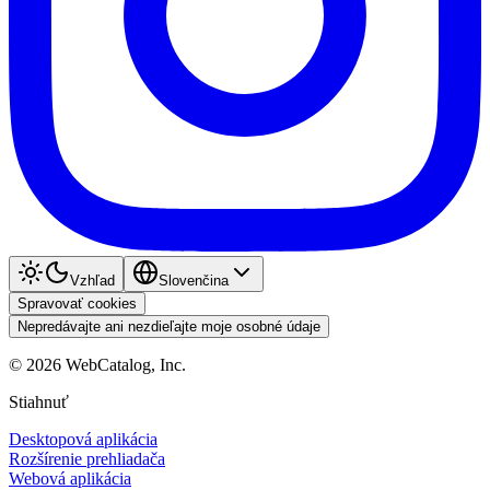
Vzhľad
Slovenčina
Spravovať cookies
Nepredávajte ani nezdieľajte moje osobné údaje
©
2026
WebCatalog, Inc.
Stiahnuť
Desktopová aplikácia
Rozšírenie prehliadača
Webová aplikácia