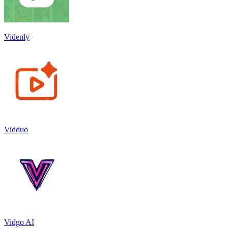
Videnly
Vidduo
Vidgo AI