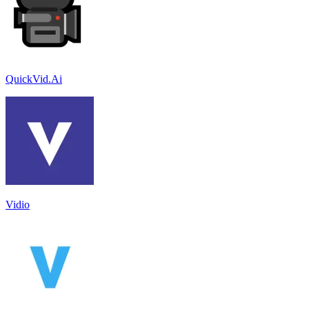
QuickVid.Ai
Vidio