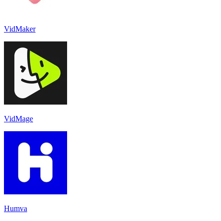
VidMaker
VidMage
Humva