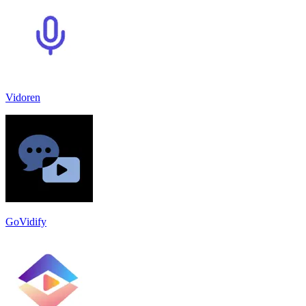
Vidoren
GoVidify