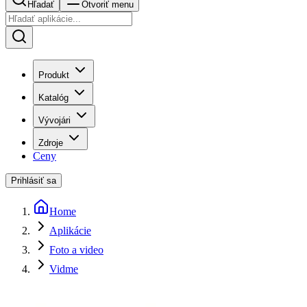
Hľadať
Otvoriť menu
Produkt
Katalóg
Vývojári
Zdroje
Ceny
Prihlásiť sa
Home
Aplikácie
Foto a video
Vidme