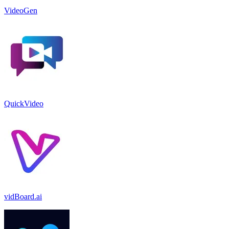
VideoGen
QuickVideo
vidBoard.ai