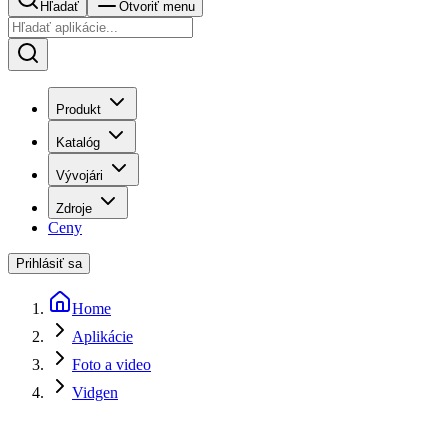
Hľadať
Otvoriť menu
Produkt
Katalóg
Vývojári
Zdroje
Ceny
Prihlásiť sa
Home
Aplikácie
Foto a video
Vidgen