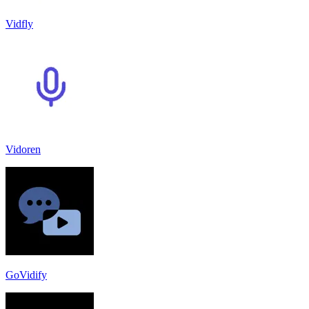
Vidfly
Vidoren
GoVidify