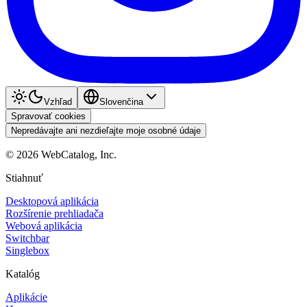
Vzhľad
Slovenčina
Spravovať cookies
Nepredávajte ani nezdieľajte moje osobné údaje
©
2026
WebCatalog, Inc.
Stiahnuť
Desktopová aplikácia
Rozšírenie prehliadača
Webová aplikácia
Switchbar
Singlebox
Katalóg
Aplikácie