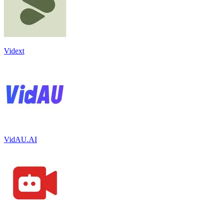
Vidext
VidAU.AI