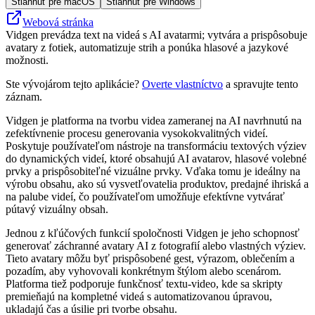
Stiahnuť pre macOS
Stiahnuť pre Windows
Webová stránka
Vidgen prevádza text na videá s AI avatarmi; vytvára a prispôsobuje
avatary z fotiek, automatizuje strih a ponúka hlasové a jazykové
možnosti.
Ste vývojárom tejto aplikácie?
Overte vlastníctvo
a spravujte tento
záznam.
Vidgen je platforma na tvorbu videa zameranej na AI navrhnutú na
zefektívnenie procesu generovania vysokokvalitných videí.
Poskytuje používateľom nástroje na transformáciu textových výziev
do dynamických videí, ktoré obsahujú AI avatarov, hlasové volebné
prvky a prispôsobiteľné vizuálne prvky. Vďaka tomu je ideálny na
výrobu obsahu, ako sú vysvetľovatelia produktov, predajné ihriská a
na palube videí, čo používateľom umožňuje efektívne vytvárať
pútavý vizuálny obsah.
Jednou z kľúčových funkcií spoločnosti Vidgen je jeho schopnosť
generovať záchranné avatary AI z fotografií alebo vlastných výziev.
Tieto avatary môžu byť prispôsobené gest, výrazom, oblečením a
pozadím, aby vyhovovali konkrétnym štýlom alebo scenárom.
Platforma tiež podporuje funkčnosť textu-video, kde sa skripty
premieňajú na kompletné videá s automatizovanou úpravou,
ukladajú čas a úsilie pri tvorbe obsahu.