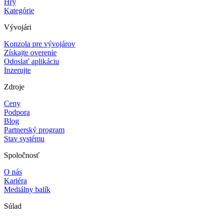
Hry
Kategórie
Vývojári
Konzola pre vývojárov
Získajte overenie
Odoslať aplikáciu
Inzerujte
Zdroje
Ceny
Podpora
Blog
Partnerský program
Stav systému
Spoločnosť
O nás
Kariéra
Mediálny balík
Súlad