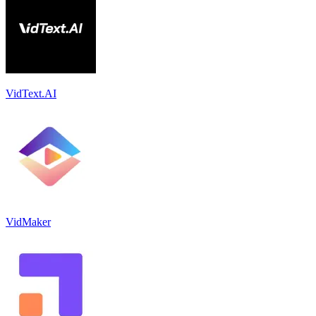
VidText.AI
VidMaker