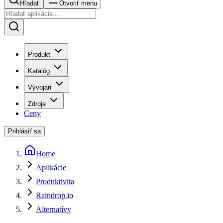
Hľadať
Otvoriť menu
Produkt
Katalóg
Vývojári
Zdroje
Ceny
Prihlásiť sa
Home
Aplikácie
Produktivita
Raindrop.io
Alternatívy