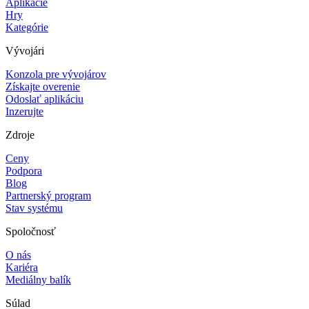
Aplikácie
Hry
Kategórie
Vývojári
Konzola pre vývojárov
Získajte overenie
Odoslať aplikáciu
Inzerujte
Zdroje
Ceny
Podpora
Blog
Partnerský program
Stav systému
Spoločnosť
O nás
Kariéra
Mediálny balík
Súlad