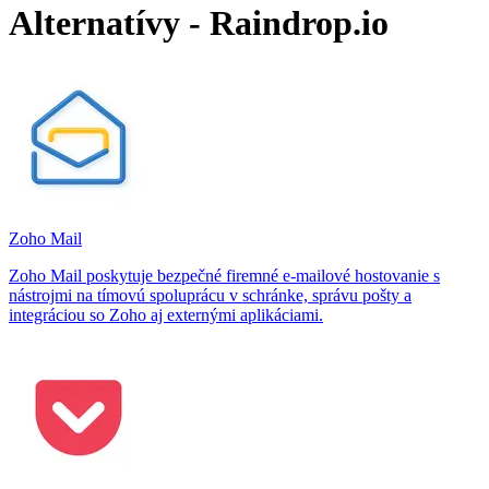
Alternatívy - Raindrop.io
Zoho Mail
Zoho Mail poskytuje bezpečné firemné e‑mailové hostovanie s
nástrojmi na tímovú spoluprácu v schránke, správu pošty a
integráciou so Zoho aj externými aplikáciami.