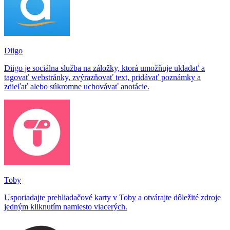
Diigo
Diigo je sociálna služba na záložky, ktorá umožňuje ukladať a
tagovať webstránky, zvýrazňovať text, pridávať poznámky a
zdieľať alebo súkromne uchovávať anotácie.
Toby
Usporiadajte prehliadačové karty v Toby a otvárajte dôležité zdroje
jedným kliknutím namiesto viacerých.