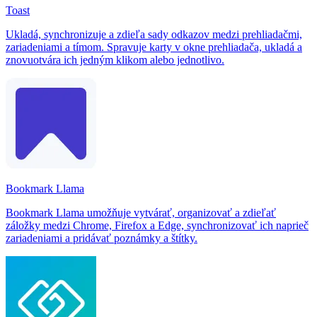
Toast
Ukladá, synchronizuje a zdieľa sady odkazov medzi prehliadačmi,
zariadeniami a tímom. Spravuje karty v okne prehliadača, ukladá a
znovuotvára ich jedným klikom alebo jednotlivo.
Bookmark Llama
Bookmark Llama umožňuje vytvárať, organizovať a zdieľať
záložky medzi Chrome, Firefox a Edge, synchronizovať ich naprieč
zariadeniami a pridávať poznámky a štítky.