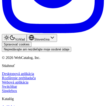
Vzhľad
Slovenčina
Spravovať cookies
Nepredávajte ani nezdieľajte moje osobné údaje
©
2026
WebCatalog, Inc.
Stiahnuť
Desktopová aplikácia
Rozšírenie prehliadača
Webová aplikácia
Switchbar
Singlebox
Katalóg