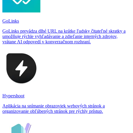
GoLinks
GoLinks prevádza dlhé URL na krátke ľudsky čitateľné skratky a
umožňuje rýchle vyhľadávanie a zdieľanie interných zdrojov,
vrátane AI odpovedí v konverzačnom rozhraní.
Hypershoot
Aplikácia na snímanie obrazoviek webových stránok a
organizovanie obľúbených stránok pre rýchly prístup.