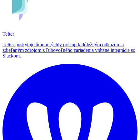
Tefter
Tefter poskytuje tímom rýchly prístup k dôležitým odkazom a
zdieľaným zdrojom z ľubovoľného zariadenia vrátane integrácie so
Slackom.