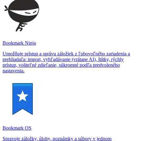
Bookmark Ninja
Umožňuje prístup a správu záložiek z ľubovoľného zariadenia a
prehliadača: import, vyhľadávanie (vrátane AI), štítky, rýchly
prístup, voliteľné zdieľanie, súkromné podľa predvoleného
nastavenia.
Bookmark OS
Spravuje záložky, úlohy, poznámky a súbory v jednom