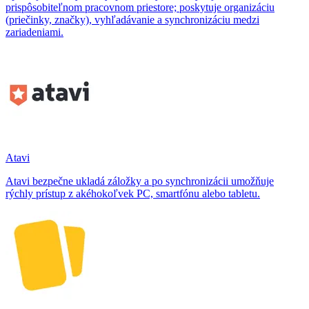
prispôsobiteľnom pracovnom priestore; poskytuje organizáciu
(priečinky, značky), vyhľadávanie a synchronizáciu medzi
zariadeniami.
Atavi
Atavi bezpečne ukladá záložky a po synchronizácii umožňuje
rýchly prístup z akéhokoľvek PC, smartfónu alebo tabletu.