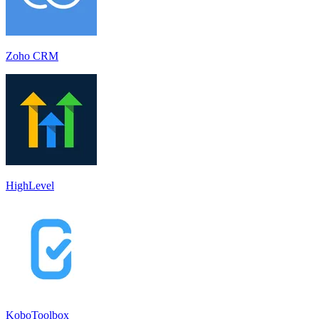
Zoho CRM
HighLevel
KoboToolbox