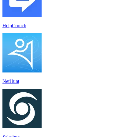
HelpCrunch
NetHunt
Salesbox