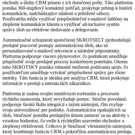
obchody a úlohy CRM priamo z ich doručenej pošty. Táto platforma
ponúka 360-stupňový kontaktný pohľad, poskytuje prístup k histórii
komunikácie, nadchádzajúce udalosti a priložené súbory.
Používatelia môžu využívať prispôsobiteľné e-mailové šablóny na
zlepšenie komunikácie klienta a využívať all-inclusive systém
správy úloh na efektívne sledovanie a delegovanie.
Automatizačné schopnosti spoločnosti SKROTSELT zjednodušujú
predajné pracovné postupy automatizáciou úloh, ako sú
personalizované e-mailové sekvencie a následné pripomienky.
Platforma podporuje viacero plynovodov, čo podnikom umožňuje
prispôsobiť svoje predajné procesy konkrétnym potrebám. Okrem
toho SKROTSKY ponúka robustné možnosti podávania správ, čo
používateľom umožňuje vytvárať prispôsobené správy pre rôzne
metriky. Táto funkcia je ideálna pre analýzu CRM, ktorá poskytuje
informácie o predaji a interakciách zákazníkov.
Platforma je známa svojím intuitívnym rozhraním a procesom
rýchleho nastavenia, ktorý nevyžaduje pomoc. Stručne povedané,
podporuje širokú škálu integrácií s inými nástrojmi, čím zvyšuje
svoju univerzálnosť pre podniky. Automatizáciou opakujúcich sa
úloh, Stručnosť pomáha predajným tímom zamerať sa na aktivity s
vysokou hodnotou, čo vedie k rýchlejším uzavretím obchodov a
zlepšenej efektívnosti. Celkovo je Stručnosť všestranným nástrojom,
ktorý kombinuje funkciu CRM s pokročilou automatizáciou predaja,