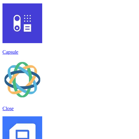
Capsule
Close