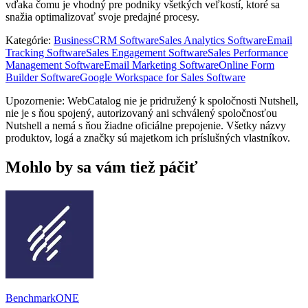
vďaka čomu je vhodný pre podniky všetkých veľkostí, ktoré sa
snažia optimalizovať svoje predajné procesy.
Kategórie
:
Business
CRM Software
Sales Analytics Software
Email
Tracking Software
Sales Engagement Software
Sales Performance
Management Software
Email Marketing Software
Online Form
Builder Software
Google Workspace for Sales Software
Upozornenie: WebCatalog nie je pridružený k spoločnosti Nutshell,
nie je s ňou spojený, autorizovaný ani schválený spoločnosťou
Nutshell a nemá s ňou žiadne oficiálne prepojenie. Všetky názvy
produktov, logá a značky sú majetkom ich príslušných vlastníkov.
Mohlo by sa vám tiež páčiť
BenchmarkONE