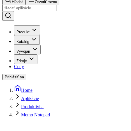
Hľadať
Otvoriť menu
Produkt
Katalóg
Vývojári
Zdroje
Ceny
Prihlásiť sa
Home
Aplikácie
Produktivita
Memo Notepad