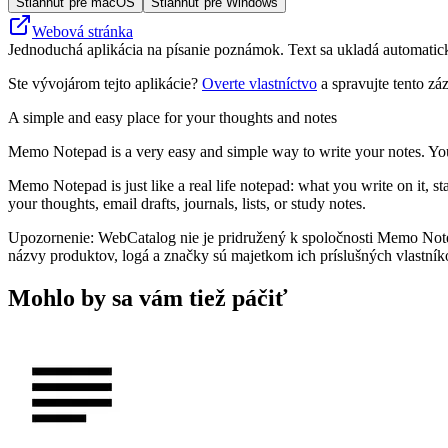
Stiahnuť pre macOS
Stiahnuť pre Windows
Webová stránka
Jednoduchá aplikácia na písanie poznámok. Text sa ukladá automati
Ste vývojárom tejto aplikácie?
Overte vlastníctvo
a spravujte tento zá
A simple and easy place for your thoughts and notes
Memo Notepad is a very easy and simple way to write your notes. Your
Memo Notepad is just like a real life notepad: what you write on it, sta
your thoughts, email drafts, journals, lists, or study notes.
Upozornenie: WebCatalog nie je pridružený k spoločnosti Memo Note
názvy produktov, logá a značky sú majetkom ich príslušných vlastník
Mohlo by sa vám tiež páčiť