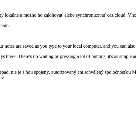
cky lokálne a možno ho zálohovať alebo synchronizovať cez cloud. Vh
znam.
 notes are saved as you type to your local computer, and you can also 
ys there. There's no waiting or pressing a lot of buttons, it's as simple
pad, nie je s ňou spojený, autorizovaný ani schválený spoločnosťou M
ov.