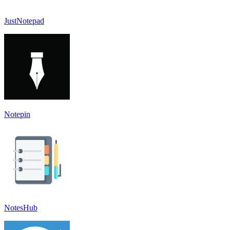
JustNotepad
Notepin
NotesHub