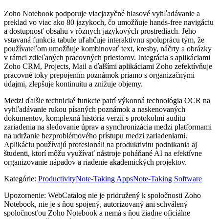
Zoho Notebook podporuje viacjazyčné hlasové vyhľadávanie a
preklad vo viac ako 80 jazykoch, čo umožňuje hands-free navigáciu
a dostupnosť obsahu v rôznych jazykových prostrediach. Jeho
vstavaná funkcia tabule uľahčuje interaktívnu spoluprácu tým, že
používateľom umožňuje kombinovať text, kresby, náčrty a obrázky
v rámci zdieľaných pracovných priestorov. Integrácia s aplikáciami
Zoho CRM, Projects, Mail a ďalšími aplikáciami Zoho zefektívňuje
pracovné toky prepojením poznámok priamo s organizačnými
údajmi, zlepšuje kontinuitu a znižuje objemy.
Medzi ďalšie technické funkcie patrí výkonná technológia OCR na
vyhľadávanie rukou písaných poznámok a naskenovaných
dokumentov, komplexná história verzií s protokolmi auditu
zariadenia na sledovanie úprav a synchronizácia medzi platformami
na udržanie bezproblémového prístupu medzi zariadeniami.
Aplikáciu používajú profesionáli na produktivitu podnikania aj
študenti, ktorí môžu využívať nástroje poháňané AI na efektívne
organizovanie nápadov a riadenie akademických projektov.
Kategórie
:
Productivity
Note-Taking Apps
Note-Taking Software
Upozornenie: WebCatalog nie je pridružený k spoločnosti Zoho
Notebook, nie je s ňou spojený, autorizovaný ani schválený
spoločnosťou Zoho Notebook a nemá s ňou žiadne oficiálne