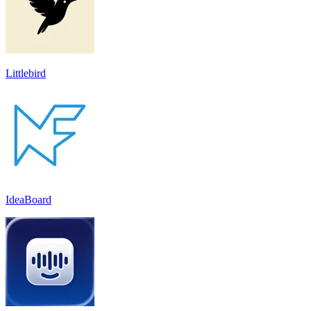
Littlebird
IdeaBoard