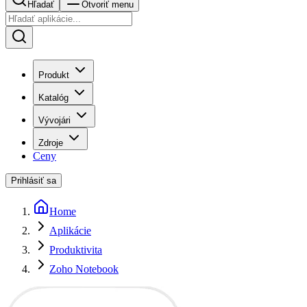
Hľadať
Otvoriť menu
Produkt
Katalóg
Vývojári
Zdroje
Ceny
Prihlásiť sa
Home
Aplikácie
Produktivita
Zoho Notebook