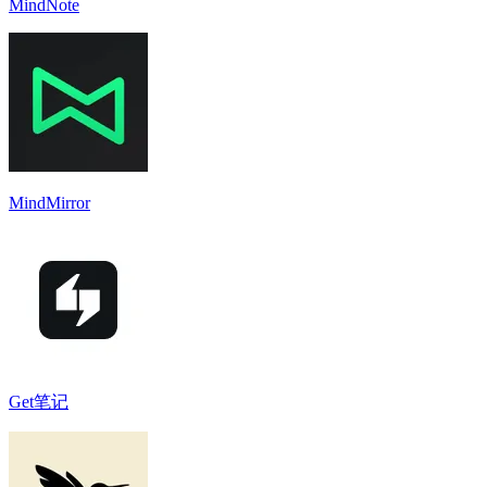
MindNote
MindMirror
Get笔记