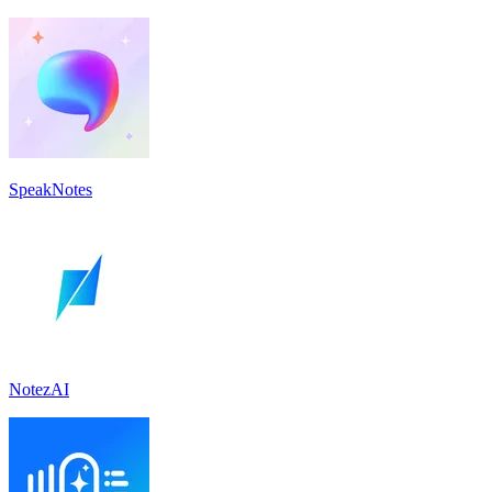
SpeakNotes
NotezAI