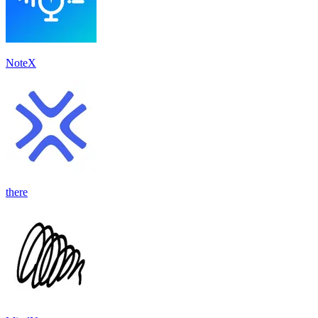
NoteX
there