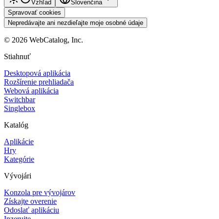
Vzhľad
Slovenčina
Spravovať cookies
Nepredávajte ani nezdieľajte moje osobné údaje
©
2026
WebCatalog, Inc.
Stiahnuť
Desktopová aplikácia
Rozšírenie prehliadača
Webová aplikácia
Switchbar
Singlebox
Katalóg
Aplikácie
Hry
Kategórie
Vývojári
Konzola pre vývojárov
Získajte overenie
Odoslať aplikáciu
Inzerujte