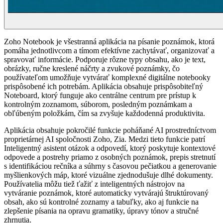
Zoho Notebook je všestranná aplikácia na písanie poznámok, ktorá
pomáha jednotlivcom a tímom efektívne zachytávať, organizovať a
spravovať informácie. Podporuje rôzne typy obsahu, ako je text,
obrázky, ručne kreslené náčrty a zvukové poznámky, čo
používateľom umožňuje vytvárať komplexné digitálne notebooky
prispôsobené ich potrebám. Aplikácia obsahuje prispôsobiteľný
Noteboard, ktorý funguje ako centrálne centrum pre prístup k
kontrolným zoznamom, súborom, posledným poznámkam a
obľúbeným položkám, čím sa zvyšuje každodenná produktivita.
Aplikácia obsahuje pokročilé funkcie poháňané AI prostredníctvom
proprietárnej AI spoločnosti Zoho, Zia. Medzi tieto funkcie patrí
Inteligentný asistent otázok a odpovedí, ktorý poskytuje kontextové
odpovede a postrehy priamo z osobných poznámok, prepis stretnutí
s identifikáciou rečníka a súhrny s časovou pečiatkou a generovanie
myšlienkových máp, ktoré vizuálne zjednodušuje dlhé dokumenty.
Používatelia môžu tiež ťažiť z inteligentných nástrojov na
vytváranie poznámok, ktoré automaticky vytvárajú štruktúrovaný
obsah, ako sú kontrolné zoznamy a tabuľky, ako aj funkcie na
zlepšenie písania na opravu gramatiky, úpravy tónov a stručné
zhrnutia.