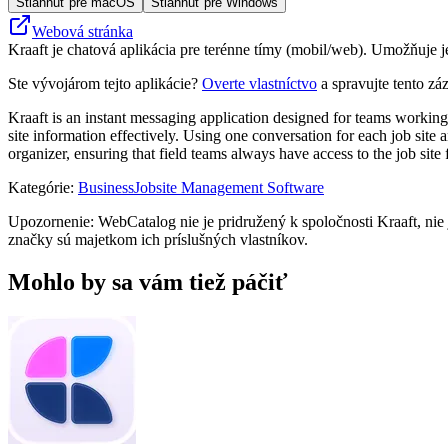
Stiahnuť pre macOS
Stiahnuť pre Windows
Webová stránka
Kraaft je chatová aplikácia pre terénne tímy (mobil/web). Umožňuje 
Ste vývojárom tejto aplikácie?
Overte vlastníctvo
a spravujte tento zá
Kraaft is an instant messaging application designed for teams working 
site information effectively. Using one conversation for each job site 
organizer, ensuring that field teams always have access to the job site fi
Kategórie
:
Business
Jobsite Management Software
Upozornenie: WebCatalog nie je pridružený k spoločnosti Kraaft, nie 
značky sú majetkom ich príslušných vlastníkov.
Mohlo by sa vám tiež páčiť