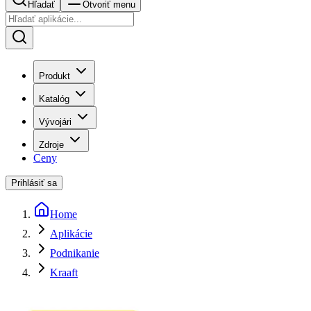
Hľadať
Otvoriť menu
Produkt
Katalóg
Vývojári
Zdroje
Ceny
Prihlásiť sa
Home
Aplikácie
Podnikanie
Kraaft