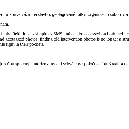
jednu konverzáciu na stavbu, geotagované fotky, organizáciu súborov a
znam.
in the field. It is as simple as SMS and can be accessed on both mobile
and geotagged photos, finding old intervention photos is no longer a strug
le right in their pockets.
je s ňou spojený, autorizovaný ani schválený spoločnosťou Kraaft a ne