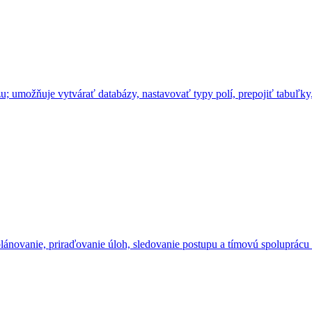
u; umožňuje vytvárať databázy, nastavovať typy polí, prepojiť tabuľky
lánovanie, priraďovanie úloh, sledovanie postupu a tímovú spoluprácu 