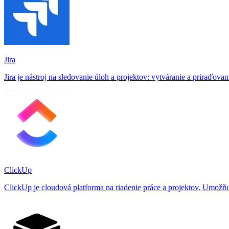
Jira
Jira je nástroj na sledovanie úloh a projektov: vytváranie a priraďov
ClickUp
ClickUp je cloudová platforma na riadenie práce a projektov. Umožňu