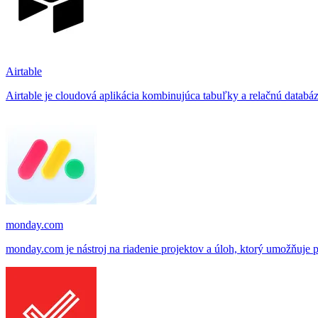
Airtable
Airtable je cloudová aplikácia kombinujúca tabuľky a relačnú databáz
monday.com
monday.com je nástroj na riadenie projektov a úloh, ktorý umožňuje p