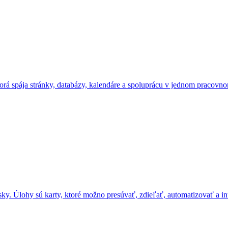
torá spája stránky, databázy, kalendáre a spoluprácu v jednom pracovno
ky. Úlohy sú karty, ktoré možno presúvať, zdieľať, automatizovať a in