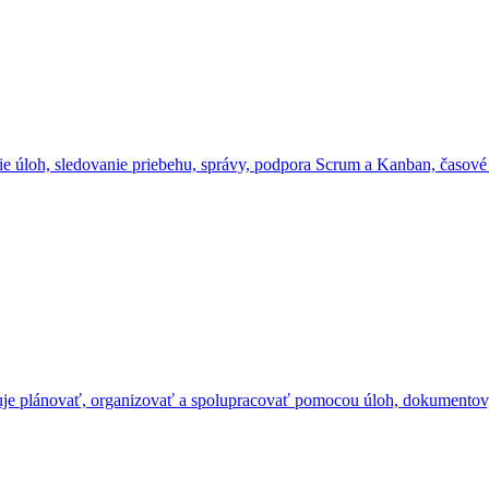
anie úloh, sledovanie priebehu, správy, podpora Scrum a Kanban, časové 
je plánovať, organizovať a spolupracovať pomocou úloh, dokumentov, c