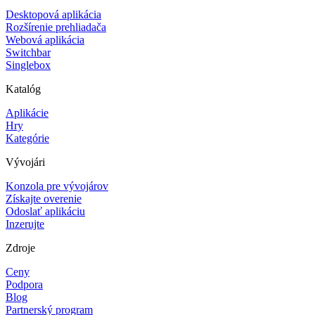
Desktopová aplikácia
Rozšírenie prehliadača
Webová aplikácia
Switchbar
Singlebox
Katalóg
Aplikácie
Hry
Kategórie
Vývojári
Konzola pre vývojárov
Získajte overenie
Odoslať aplikáciu
Inzerujte
Zdroje
Ceny
Podpora
Blog
Partnerský program