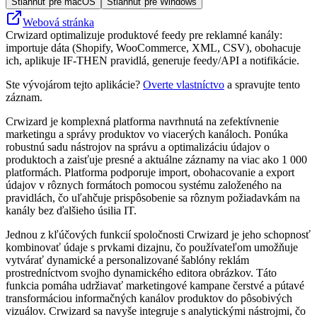
Stiahnuť pre macOS
Stiahnuť pre Windows
Webová stránka
Crwizard optimalizuje produktové feedy pre reklamné kanály:
importuje dáta (Shopify, WooCommerce, XML, CSV), obohacuje
ich, aplikuje IF-THEN pravidlá, generuje feedy/API a notifikácie.
Ste vývojárom tejto aplikácie?
Overte vlastníctvo
a spravujte tento
záznam.
Crwizard je komplexná platforma navrhnutá na zefektívnenie
marketingu a správy produktov vo viacerých kanáloch. Ponúka
robustnú sadu nástrojov na správu a optimalizáciu údajov o
produktoch a zaisťuje presné a aktuálne záznamy na viac ako 1 000
platformách. Platforma podporuje import, obohacovanie a export
údajov v rôznych formátoch pomocou systému založeného na
pravidlách, čo uľahčuje prispôsobenie sa rôznym požiadavkám na
kanály bez ďalšieho úsilia IT.
Jednou z kľúčových funkcií spoločnosti Crwizard je jeho schopnosť
kombinovať údaje s prvkami dizajnu, čo používateľom umožňuje
vytvárať dynamické a personalizované šablóny reklám
prostredníctvom svojho dynamického editora obrázkov. Táto
funkcia pomáha udržiavať marketingové kampane čerstvé a pútavé
transformáciou informačných kanálov produktov do pôsobivých
vizuálov. Crwizard sa navyše integruje s analytickými nástrojmi, čo