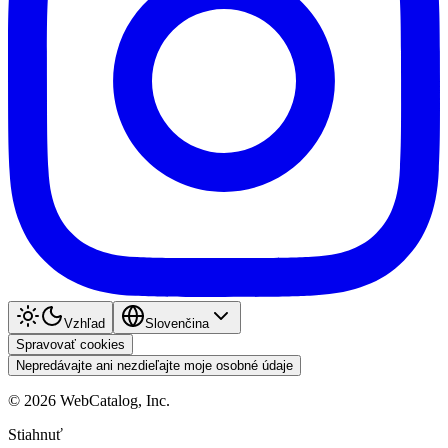
Vzhľad
Slovenčina
Spravovať cookies
Nepredávajte ani nezdieľajte moje osobné údaje
©
2026
WebCatalog, Inc.
Stiahnuť