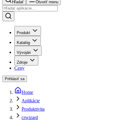
Hľadať
Otvoriť menu
Produkt
Katalóg
Vývojári
Zdroje
Ceny
Prihlásiť sa
Home
Aplikácie
Produktivita
crwizard