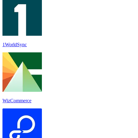
1WorldSync
WizCommerce