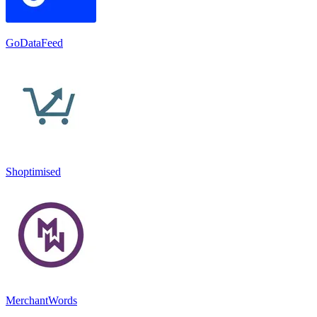
GoDataFeed
Shoptimised
MerchantWords