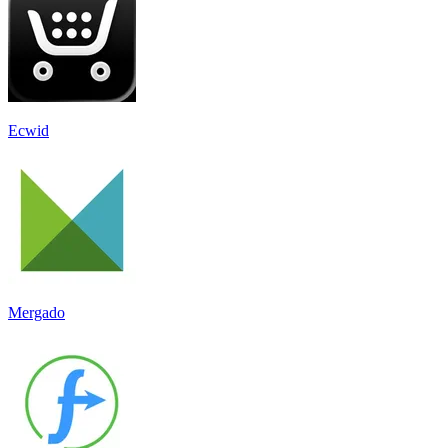
Ecwid
Mergado