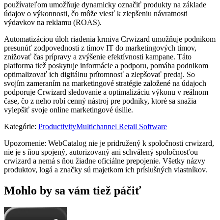
používateľom umožňuje dynamicky označiť produkty na základe
údajov o výkonnosti, čo môže viesť k zlepšeniu návratnosti
výdavkov na reklamu (ROAS).
Automatizáciou úloh riadenia krmiva Crwizard umožňuje podnikom
presunúť zodpovednosti z tímov IT do marketingových tímov,
znižovať čas prípravy a zvýšenie efektívnosti kampane. Táto
platforma tiež poskytuje informácie a podporu, pomáha podnikom
optimalizovať ich digitálnu prítomnosť a zlepšovať predaj. So
svojím zameraním na marketingové stratégie založené na údajoch
podporuje Crwizard sledovanie a optimalizáciu výkonu v reálnom
čase, čo z neho robí cenný nástroj pre podniky, ktoré sa snažia
vylepšiť svoje online marketingové úsilie.
Kategórie
:
Productivity
Multichannel Retail Software
Upozornenie: WebCatalog nie je pridružený k spoločnosti crwizard,
nie je s ňou spojený, autorizovaný ani schválený spoločnosťou
crwizard a nemá s ňou žiadne oficiálne prepojenie. Všetky názvy
produktov, logá a značky sú majetkom ich príslušných vlastníkov.
Mohlo by sa vám tiež páčiť