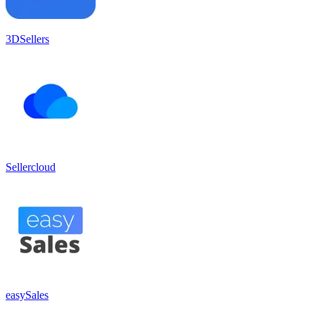
3DSellers
Sellercloud
easySales