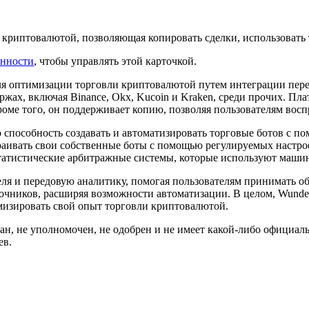
криптовалютой, позволяющая копировать сделки, использовать 
енности
, чтобы управлять этой карточкой.
 для оптимизации торговли криптовалютой путем интеграции пер
ржах, включая Binance, Okx, Kucoin и Kraken, среди прочих. П
ме того, он поддерживает копию, позволяя пользователям восп
 способность создавать и автоматизировать торговые ботов с по
астраивать свои собственные боты с помощью регулируемых наст
 статистические арбитражные системы, которые используют маш
еля и передовую аналитику, помогая пользователям принимать 
очников, расширяя возможности автоматизации. В целом, Wunder
мизировать свой опыт торговли криптовалютой.
ван, не уполномочен, не одобрен и не имеет какой-либо официал
ев.