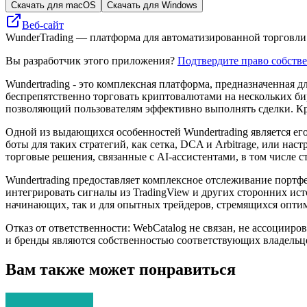
Скачать для macOS
Скачать для Windows
Веб-сайт
WunderTrading — платформа для автоматизированной торговли 
Вы разработчик этого приложения?
Подтвердите право собств
Wundertrading - это комплексная платформа, предназначенная
беспрепятственно торговать криптовалютами на нескольких би
позволяющий пользователям эффективно выполнять сделки. Кро
Одной из выдающихся особенностей Wundertrading является его
боты для таких стратегий, как сетка, DCA и Arbitrage, или н
торговые решения, связанные с AI-ассистентами, в том числе
Wundertrading предоставляет комплексное отслеживание портф
интегрировать сигналы из TradingView и других сторонних ист
начинающих, так и для опытных трейдеров, стремящихся опти
Отказ от ответственности: WebCatalog не связан, не ассоцииро
и бренды являются собственностью соответствующих владельц
Вам также может понравиться