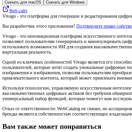
Скачать для macOS
Скачать для Windows
Веб-сайт
Vivago - это платформа для генерации и редактирования цифр
Вы разработчик этого приложения?
Подтвердите право собств
Vivago - это инновационная платформа искусственного интелле
позволяют пользователям генерировать и манипулировать циф
использовать возможности ИИ для создания высококачественны
виртуальная реальность.
Одной из ключевых особенностей Vivago является его способно
пользователей, которые хотят создать уникальные цифровые п
изображения и изображения, позволяя пользователям преобраз
привлекательного контента, который может привлекать вниман
Используя технологию, управляемую искусственным интеллекто
высококачественных цифровых активов без требуния обширного
универсальный набор функций, которые помогут вам исследова
Отказ от ответственности: WebCatalog не связан, не ассоцииро
бренды являются собственностью соответствующих владельцев
Вам также может понравиться