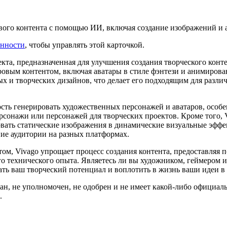
ового контента с помощью ИИ, включая создание изображений и
енности
, чтобы управлять этой карточкой.
кта, предназначенная для улучшения создания творческого конт
ровым контентом, включая аватары в стиле фэнтези и анимиров
х и творческих дизайнов, что делает его подходящим для разли
сть генерировать художественных персонажей и аватаров, особе
ерсонажи или персонажей для творческих проектов. Кроме того,
овать статические изображения в динамические визуальные эффе
ие аудитории на разных платформах.
м, Vivago упрощает процесс создания контента, предоставляя 
 технического опыта. Являетесь ли вы художником, геймером ил
ть ваш творческий потенциал и воплотить в жизнь ваши идеи в
ван, не уполномочен, не одобрен и не имеет какой-либо официаль
.