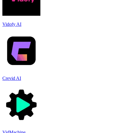
Vidofy AI
Crevid AI
VidMachine