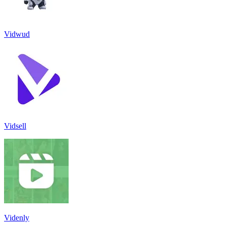
Vidwud
Vidsell
Videnly