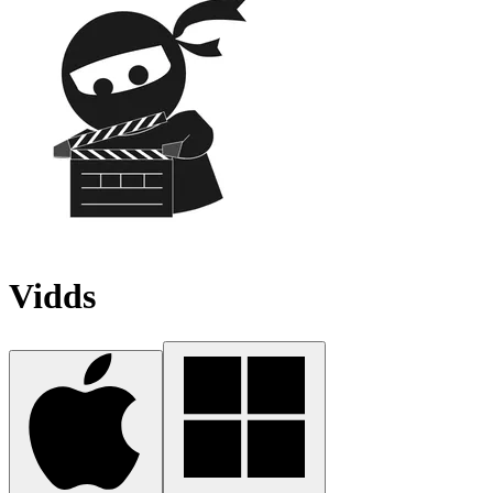
Vidds