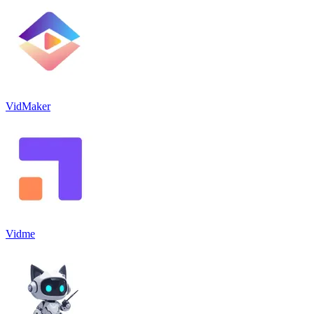
VidMaker
Vidme