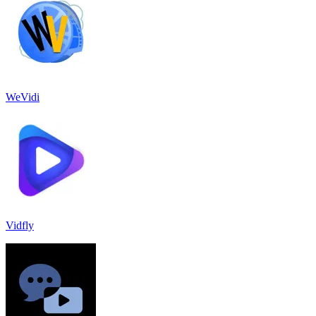
WeVidi
Vidfly