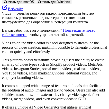
Скачать для macOS
Скачать для Windows
Веб-сайт
Vidds — онлайн-редактор видео, позволяющий быстро
создавать различные видеоматериалы с помощью
инструментов для обработки и генерации контента.
Вы разработчик этого приложения?
Подтвердите право
собственности
, чтобы управлять этой карточкой.
Vidds.co online video editor is a tool designed to streamline the
process of video creation, making it possible to generate professional
content quickly and effortlessly.
This platform boasts versatility, providing users the ability to create
an array of video types such as Shopify product videos, Meta Ads
videos, Instagram Stories, social media videos, real estate videos,
YouTube videos, email marketing videos, editorial videos, and
employer branding videos.
It comes equipped with a range of features and tools that facilitate
the addition of audio, images and text to videos. Users can also add
subtitles, transitions, and watermarks, change video speed, filter
videos, merge videos, and even convert videos to GIFs.
It offers a unique AI Video Generator that utilizes artificial