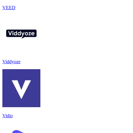
VEED
Viddyoze
Vidio