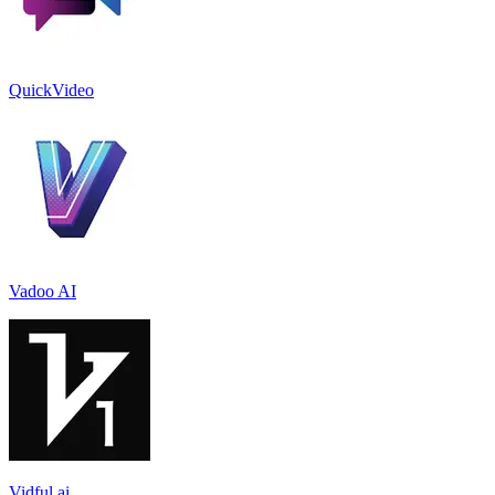
QuickVideo
Vadoo AI
Vidful.ai