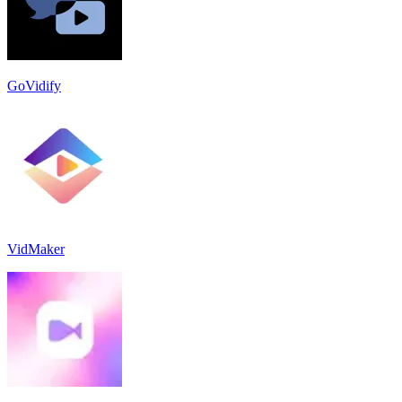
GoVidify
VidMaker