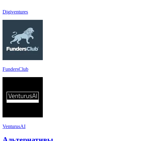
Digiventures
FundersClub
VenturusAI
Альтернативы