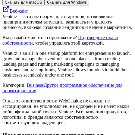
Скачать для macOS
Скачать для Windows
Веб-сайт
Venturz — это платформа для стартапов, позволяющая
предпринимателям запускать, развивать и управлять
бизнесом, включая создание лендингов и ведение маркетинга.
Вы разработчик этого приложения?
Подтвердите право
собственности
, чтобы управлять этой карточкой.
Venturz is an all-in-one startup platform for entrepreneurs to launch,
grow and manage their ventures in one place — from creating
landing pages and running marketing campaigns to managing
customers and raising funds, Venturz allows founders to build their
businesses seamlessly under one roof.
Категории
:
Business
Другое программное обеспечение для
проектирования
Отказ от ответственности: WebCatalog не связан, не
ассоциирован, не уполномочен, не одобрен и не имеет какой-
либо официальной связи с Venturz. Все названия продуктов,
логотипы и бренды являются собственностью
соответствующих владельцев.