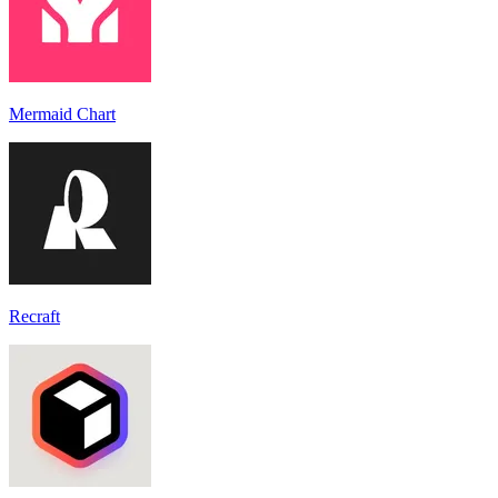
Mermaid Chart
Recraft