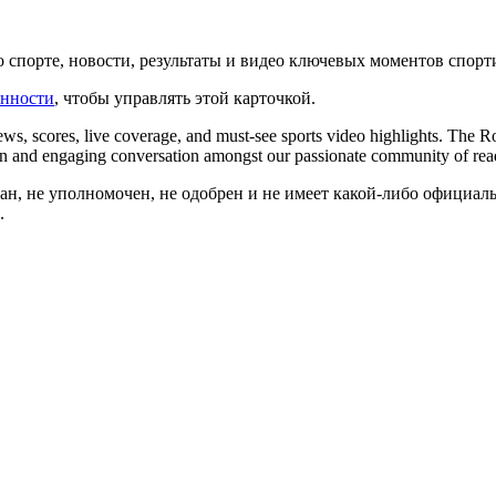
о спорте, новости, результаты и видео ключевых моментов спор
енности
, чтобы управлять этой карточкой.
ews, scores, live coverage, and must-see sports video highlights. The Ro
on and engaging conversation amongst our passionate community of rea
ван, не уполномочен, не одобрен и не имеет какой-либо официаль
.