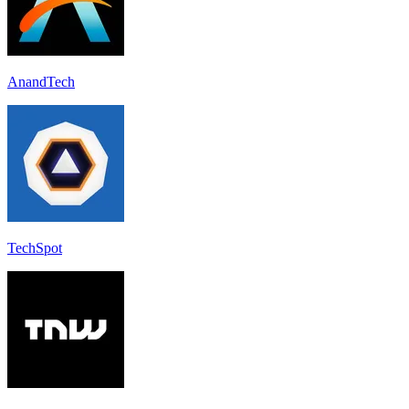
AnandTech
TechSpot