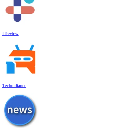
ITreview
Techradiance