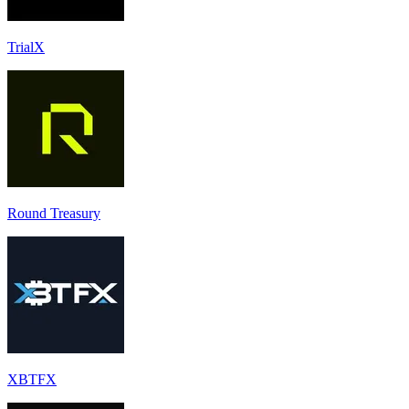
TrialX
Round Treasury
XBTFX