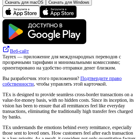
Скачать для macOS
Скачать для Windows
Веб-сайт
Tayrex — приложение для международных переводов с
прозрачными тарифами и минимальными комиссиями;
ориентировано на удобство отправки денег близким.
Вы разработчик этого приложения?
Подтвердите право
собственности
, чтобы управлять этой карточкой.
TEx is designed to provide seamless cross-border transactions on a
value-for-money basis, with no hidden costs. Since its inception, its
vision has been to ensure that all remittances feel like everyday
transactions, eliminating the traditionally high transfer fees charged
by banks.
TEx understands the emotions behind every remittance, especially
those sent to loved ones. How customers feel after each transaction
is a key priority. As a result, it considers not only quantitative factors