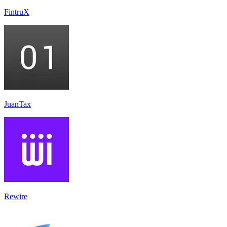
FintruX
JuanTax
Rewire