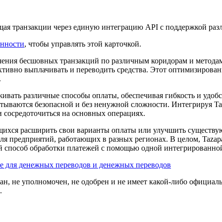
ая транзакции через единую интеграцию API с поддержкой раз
енности
, чтобы управлять этой карточкой.
егчения бесшовных транзакций по различным коридорам и метод
тивно выплачивать и переводить средства. Этот оптимизирова
.
вать различные способы оплаты, обеспечивая гибкость и удобст
батываются безопасной и без ненужной сложности. Интегрируя T
 сосредоточиться на основных операциях.
щихся расширить свои варианты оплаты или улучшить существу
для предприятий, работающих в разных регионах. В целом, Taza
й способ обработки платежей с помощью одной интегрированно
е для денежных переводов и денежных переводов
ван, не уполномочен, не одобрен и не имеет какой-либо официаль
.