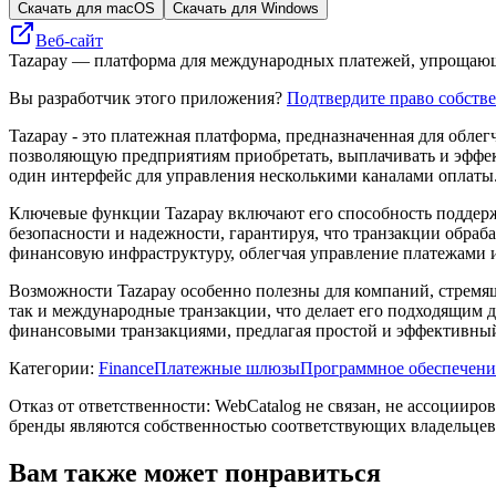
Скачать для macOS
Скачать для Windows
Веб-сайт
Tazapay — платформа для международных платежей, упрощающ
Вы разработчик этого приложения?
Подтвердите право собств
Tazapay - это платежная платформа, предназначенная для обл
позволяющую предприятиям приобретать, выплачивать и эффек
один интерфейс для управления несколькими каналами оплаты
Ключевые функции Tazapay включают его способность поддержи
безопасности и надежности, гарантируя, что транзакции обра
финансовую инфраструктуру, облегчая управление платежами и
Возможности Tazapay особенно полезны для компаний, стремя
так и международные транзакции, что делает его подходящим 
финансовыми транзакциями, предлагая простой и эффективны
Категории
:
Finance
Платежные шлюзы
Программное обеспечени
Отказ от ответственности: WebCatalog не связан, не ассоцииро
бренды являются собственностью соответствующих владельцев
Вам также может понравиться