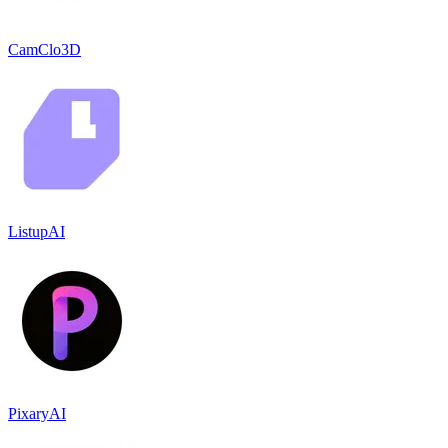
CamClo3D
ListupAI
PixaryAI