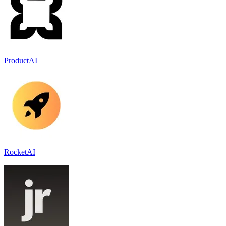
ProductAI
RocketAI