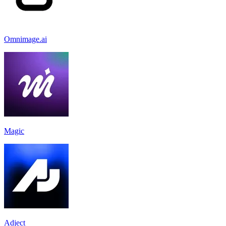
Omnimage.ai
Magic
Adject