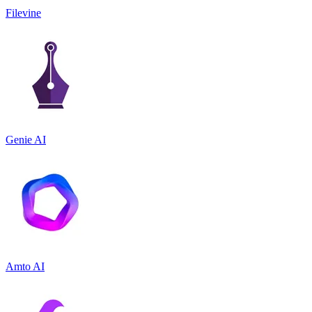
Filevine
Genie AI
Amto AI