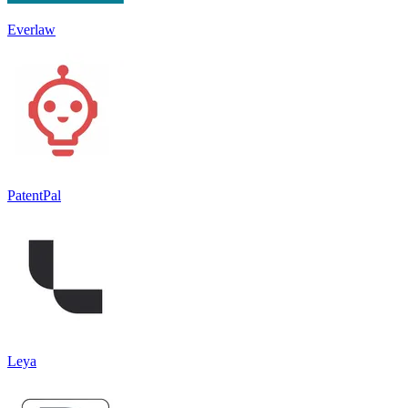
Everlaw
PatentPal
Leya