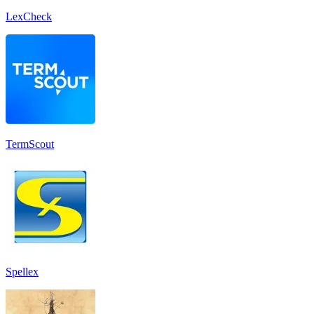
LexCheck
TermScout
Spellex