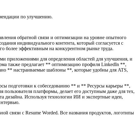
омендации по улучшению.
авления обратной связи и оптимизации на уровне опытного
здания индивидуального контента, который согласуется с
его более эффективным на конкурентном рынке труда.
ми приложениями для определения областей для улучшения, и
рма также предлагает ** оптимизацию профиля LinkedIn **,
ано ** настраиваемые шаблоны **, которые удобны для ATS,
урсы подготовки к собеседованию ** и ** Ресурсы карьеры **,
 пользователя платформы, делает его доступным даже для тех,
та дизайна. Используя технологии ИИ и экспертные идеи,
интервью.
ьной связи с Resume Worded. Все названия продуктов, логотипы