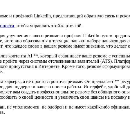
зюме и профилей LinkedIn, предлагающий обратную связь и рек
енности
, чтобы управлять этой карточкой.
для улучшения вашего резюме и профиля LinkedIn путем предост
, историю образования и текущие навыки набора навыков для со
 что каждое слово в вашем резюме имеет значение, что делает 
з контента AI **, который сравнивает ваше резюме с успешны
е пройти через системы отслеживания заявителей (ATS). Платфо
ого присутствия в Интернете. Кроме того, резюме сформулиров
е.
а карьеры, а не просто строителя резюме. Он предлагает ** рес
е, для поддержки вашего поиска работы. Интерфейс, удобный для
оляет вам создать профессиональное резюме без обширного опы
ообщать о своей ценности и увеличить свои шансы на посадку 
ван, не уполномочен, не одобрен и не имеет какой-либо официал
ев.