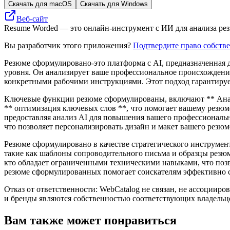
Скачать для macOS
Скачать для Windows
Веб-сайт
Resume Worded — это онлайн-инструмент с ИИ для анализа ре
Вы разработчик этого приложения?
Подтвердите право собств
Резюме сформулировано-это платформа с AI, предназначенная 
уровня. Он анализирует ваше профессиональное происхождение
конкретными рабочими инструкциями. Этот подход гарантирует,
Ключевые функции резюме сформулированы, включают ** Анали
** оптимизация ключевых слов **, что помогает вашему резюм
предоставляя анализ AI для повышения вашего профессиональн
что позволяет персонализировать дизайн и макет вашего резюм
Резюме сформулировано в качестве стратегического инструмент
такие как шаблоны сопроводительного письма и образцы резюм
кто обладает ограниченными техническими навыками, что позв
резюме сформулированных помогает соискателям эффективно с
Отказ от ответственности: WebCatalog не связан, не ассоцииро
и бренды являются собственностью соответствующих владельц
Вам также может понравиться