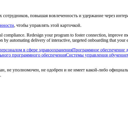
х сотрудников, повышая вовлеченность и удержание через инте
енности
, чтобы управлять этой карточкой.
al compliance. Redesign your program to foster connection, improve mor
on by automating delivery of interactive, targeted onboarding that you
персоналом в сфере здравоохранения
Программное обеспечение д
льного программного обеспечения
Системы управления обучение
ван, не уполномочен, не одобрен и не имеет какой-либо официал
.