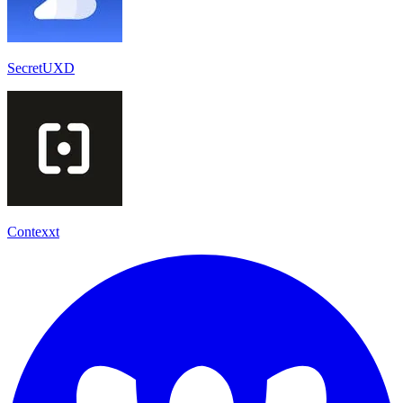
SecretUXD
Contexxt