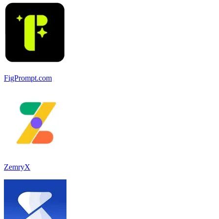
FigPrompt.com
ZemryX