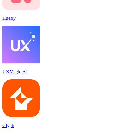
Huesly
UXMagic.AI
Glyph