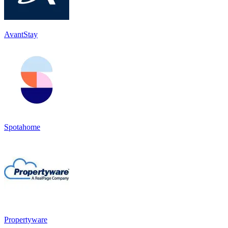
AvantStay
Spotahome
Propertyware