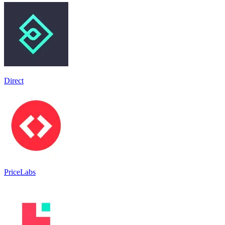
Direct
PriceLabs