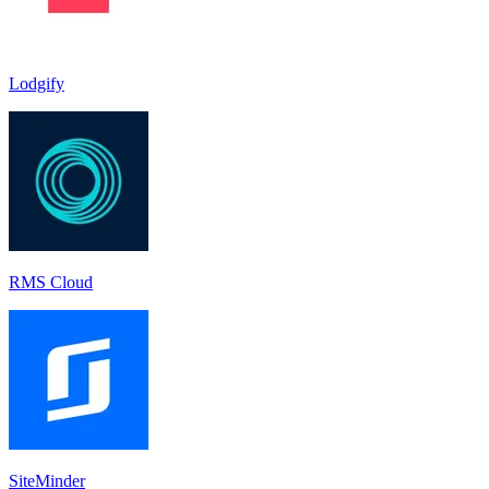
Lodgify
RMS Cloud
SiteMinder