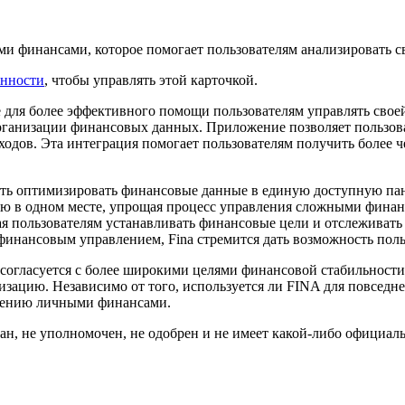
и финансами, которое помогает пользователям анализировать с
енности
, чтобы управлять этой карточкой.
е для более эффективного помощи пользователям управлять сво
рганизации финансовых данных. Приложение позволяет пользова
ходов. Эта интеграция помогает пользователям получить более 
ть оптимизировать финансовые данные в единую доступную пане
ю в одном месте, упрощая процесс управления сложными финан
я пользователям устанавливать финансовые цели и отслеживать 
инансовым управлением, Fina стремится дать возможность польз
гласуется с более широкими целями финансовой стабильности 
низацию. Независимо от того, используется ли FINA для повсед
влению личными финансами.
ван, не уполномочен, не одобрен и не имеет какой-либо официаль