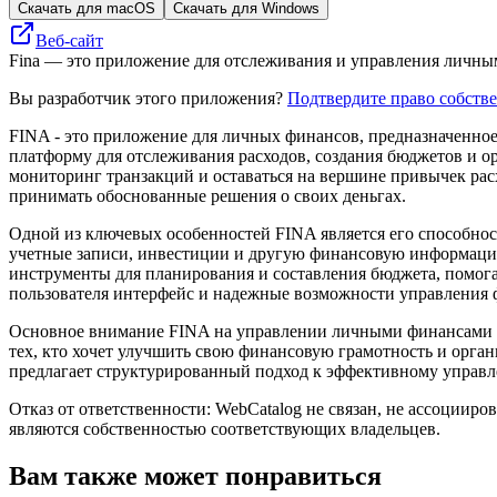
Скачать для macOS
Скачать для Windows
Веб-сайт
Fina — это приложение для отслеживания и управления личным
Вы разработчик этого приложения?
Подтвердите право собств
FINA - это приложение для личных финансов, предназначенно
платформу для отслеживания расходов, создания бюджетов и о
мониторинг транзакций и оставаться на вершине привычек рас
принимать обоснованные решения о своих деньгах.
Одной из ключевых особенностей FINA является его способнос
учетные записи, инвестиции и другую финансовую информаци
инструменты для планирования и составления бюджета, помога
пользователя интерфейс и надежные возможности управления ф
Основное внимание FINA на управлении личными финансами со
тех, кто хочет улучшить свою финансовую грамотность и орга
предлагает структурированный подход к эффективному упра
Отказ от ответственности: WebCatalog не связан, не ассоцииро
являются собственностью соответствующих владельцев.
Вам также может понравиться