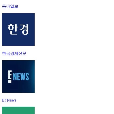
동아일보
한국경제신문
E! News