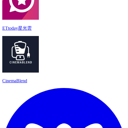
ETtoday星光雲
CinemaBlend