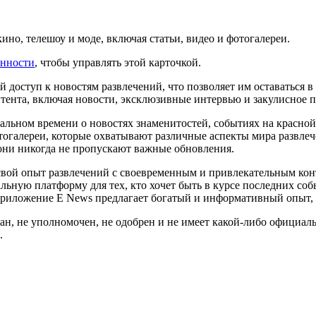
ино, телешоу и моде, включая статьи, видео и фотогалереи.
енности
, чтобы управлять этой карточкой.
доступ к новостям развлечений, что позволяет им оставаться в
нтента, включая новости, эксклюзивные интервью и закулисное 
льном времени о новостях знаменитостей, событиях на красной
тогалереи, которые охватывают различные аспекты мира развлеч
они никогда не пропускают важные обновления.
свой опыт развлечений с своевременным и привлекательным кон
льную платформу для тех, кто хочет быть в курсе последних соб
, приложение E News предлагает богатый и информативный опыт
ван, не уполномочен, не одобрен и не имеет какой-либо официал
.