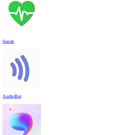
Speak
AudioBot