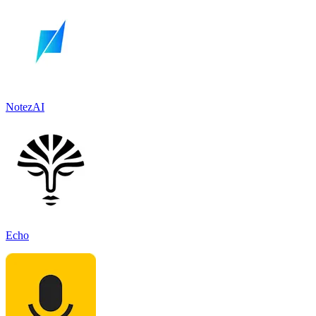
NotezAI
Echo