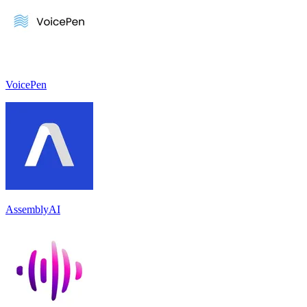
VoicePen
AssemblyAI