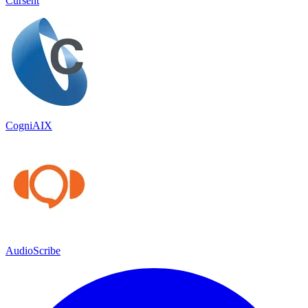
Cursent
CogniAIX
AudioScribe