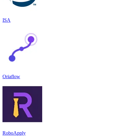
ISA
Oriaflow
RoboApply