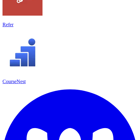
Refer
CourseNest