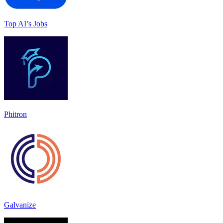
Top AI’s Jobs
Phitron
Galvanize