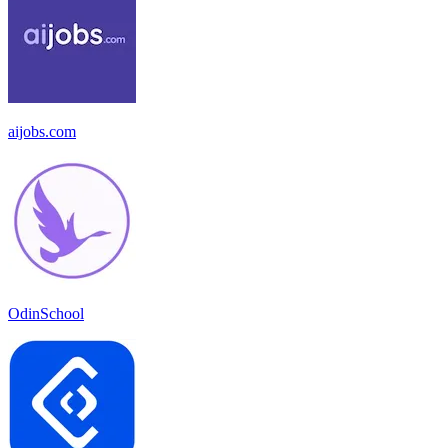
aijobs.com
OdinSchool