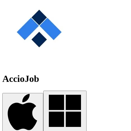
AccioJob