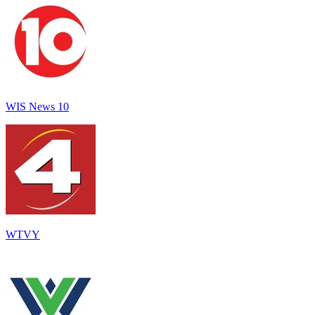
WIS News 10
WTVY