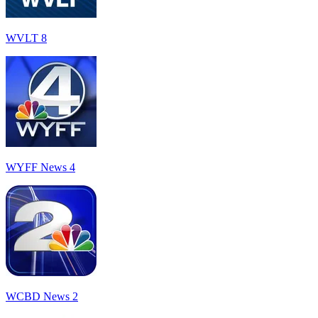
WVLT 8
WYFF News 4
WCBD News 2