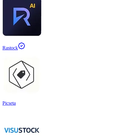
Rastock
Picseta