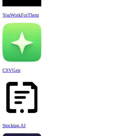
YouWorkForThem
CSVGen
Stocktag.AI