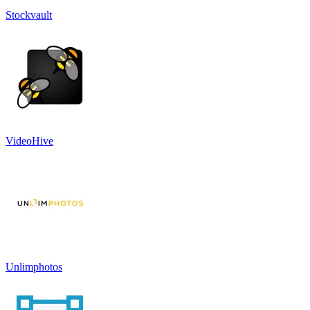
Stockvault
VideoHive
Unlimphotos