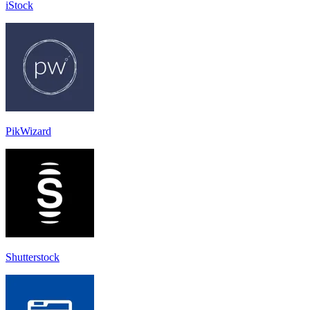
iStock
PikWizard
Shutterstock