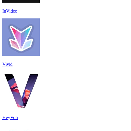
InVideo
Vivid
HeyVoli