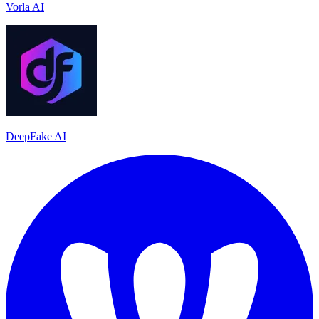
Vorla AI
DeepFake AI