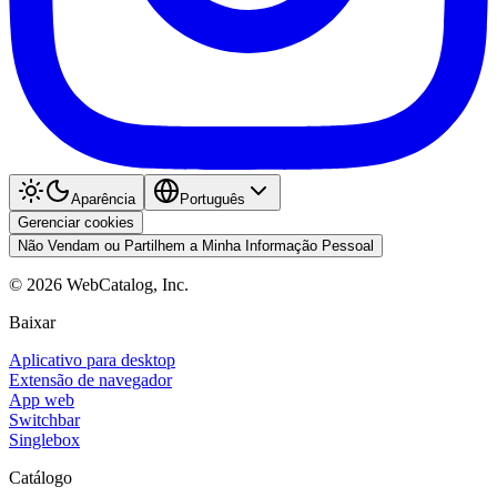
Aparência
Português
Gerenciar cookies
Não Vendam ou Partilhem a Minha Informação Pessoal
©
2026
WebCatalog, Inc.
Baixar
Aplicativo para desktop
Extensão de navegador
App web
Switchbar
Singlebox
Catálogo