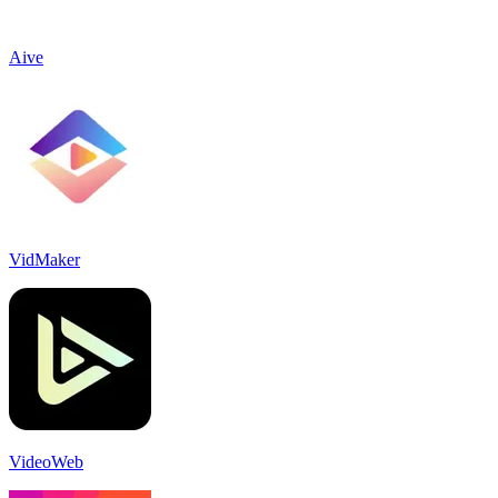
Aive
VidMaker
VideoWeb