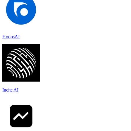
HoopsAI
Incite AI