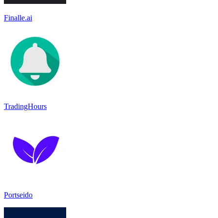
Finalle.ai
TradingHours
Portseido