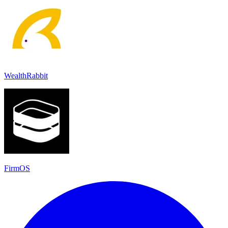
WealthRabbit
FirmOS