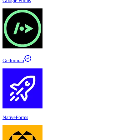
Google Forms
Getform.io
NativeForms