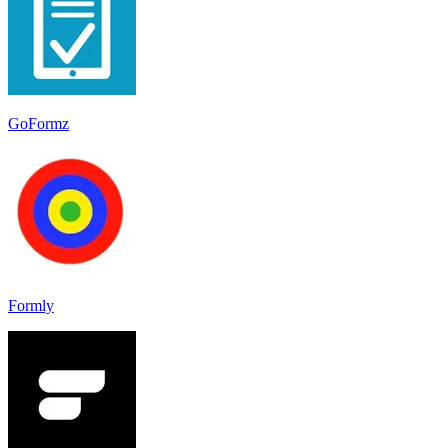
GoFormz
Formly