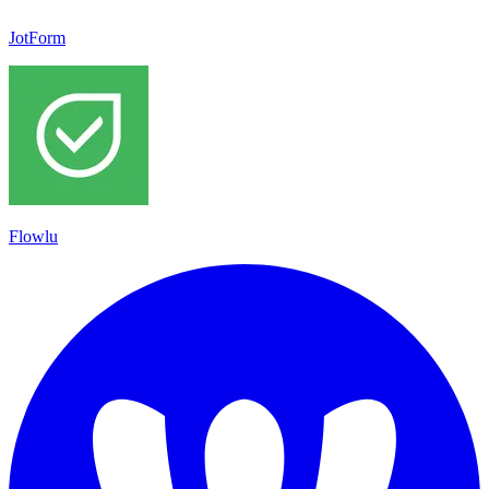
JotForm
Flowlu