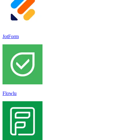
JotForm
Flowlu