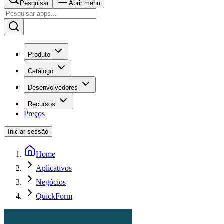
Pesquisar
Abrir menu
Produto
Catálogo
Desenvolvedores
Recursos
Preços
Iniciar sessão
Home
Aplicativos
Negócios
QuickForm