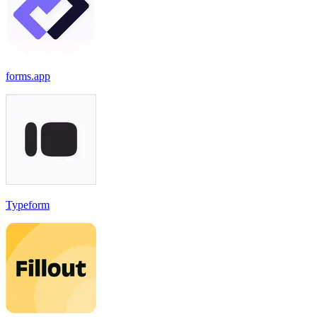
forms.app
Typeform