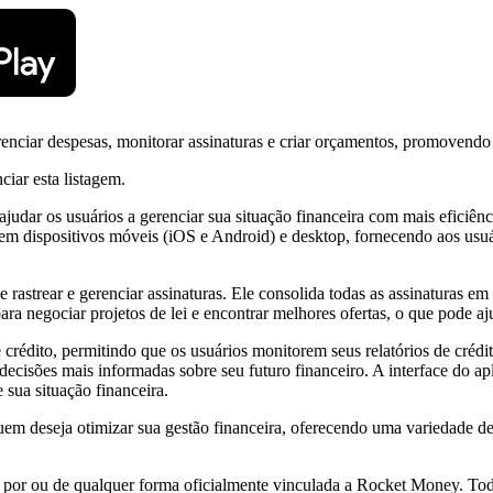
nciar despesas, monitorar assinaturas e criar orçamentos, promovendo 
ciar esta listagem.
judar os usuários a gerenciar sua situação financeira com mais eficiênc
l em dispositivos móveis (iOS e Android) e desktop, fornecendo aos usu
rastrear e gerenciar assinaturas. Ele consolida todas as assinaturas em
ara negociar projetos de lei e encontrar melhores ofertas, o que pode aj
rédito, permitindo que os usuários monitorem seus relatórios de crédit
cisões mais informadas sobre seu futuro financeiro. A interface do aplic
 sua situação financeira.
m deseja otimizar sua gestão financeira, oferecendo uma variedade de
a por ou de qualquer forma oficialmente vinculada a Rocket Money. Tod