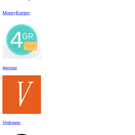
MoneyKeeper
4grosze
Vedeggio