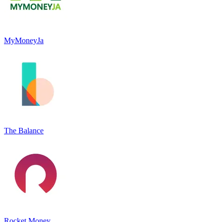
MyMoneyJa
The Balance
Rocket Money