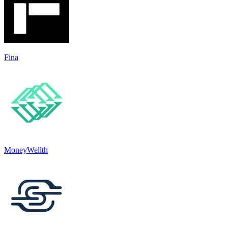
Fina
MoneyWellth