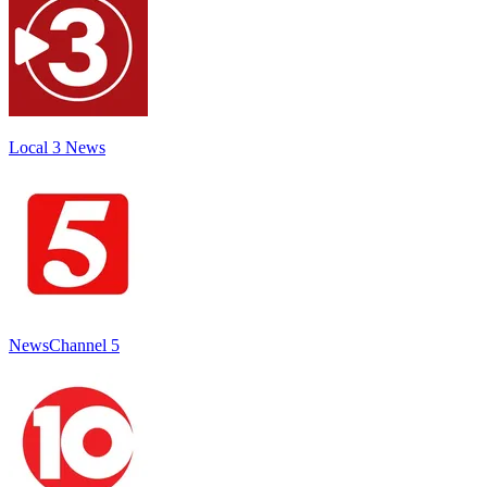
Local 3 News
NewsChannel 5