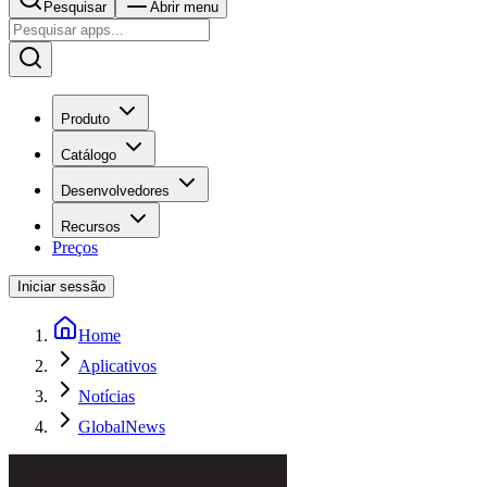
Pesquisar
Abrir menu
Produto
Catálogo
Desenvolvedores
Recursos
Preços
Iniciar sessão
Home
Aplicativos
Notícias
GlobalNews